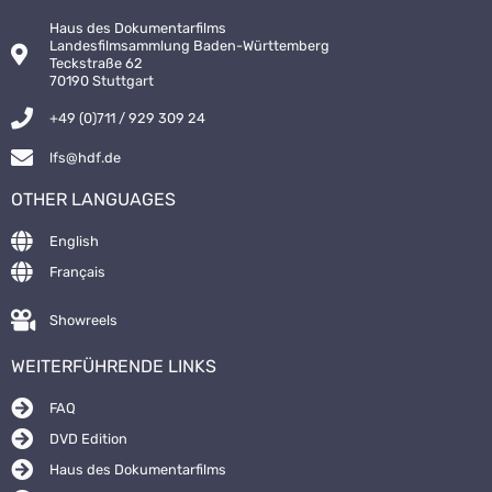
Haus des Dokumentarfilms
Landesfilmsammlung Baden-Württemberg
Teckstraße 62
70190 Stuttgart
+49 (0)711 / 929 309 24
lfs@hdf.de
OTHER LANGUAGES
English
Français
Showreels
WEITERFÜHRENDE LINKS
FAQ
DVD Edition
Haus des Dokumentarfilms