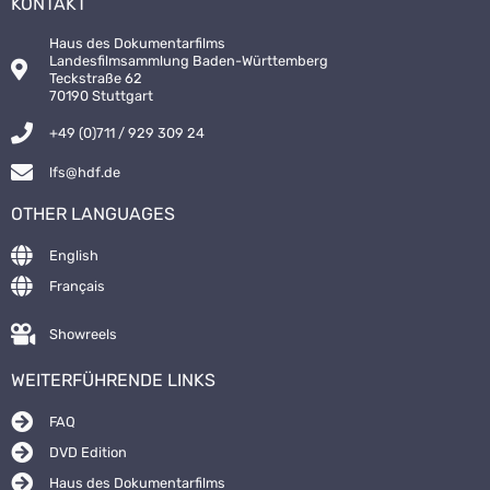
KONTAKT
Haus des Dokumentarfilms
Landesfilmsammlung Baden-Württemberg
Teckstraße 62
70190 Stuttgart
+49 (0)711 / 929 309 24
lfs@hdf.de
OTHER LANGUAGES
English
Français
Showreels
WEITERFÜHRENDE LINKS
FAQ
DVD Edition
Haus des Dokumentarfilms