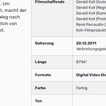
Filmschaffende
Gerald Koll (Auto
n. Um
Gerald Koll (Regi
t, macht der
Gerald Koll (Kam
n Weg nach
Gerald Koll (Prod
lich von
René Perraudin (
et.
Koll-Filmprodukt
Datierung
20.12.2011
Verbreitungsgebi
Länge
87'46"
Formate
Digital Video Di
Farbe
Farbig
Ton