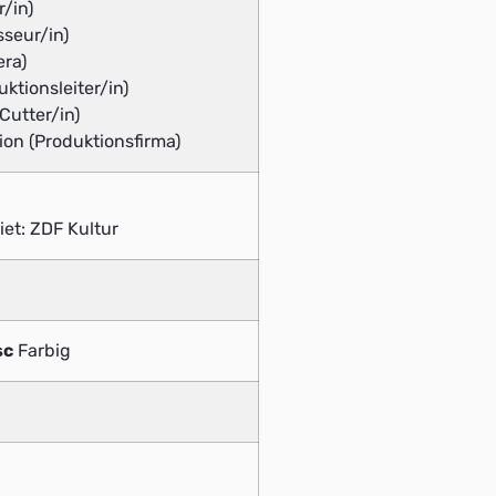
r/in)
sseur/in)
era)
uktionsleiter/in)
Cutter/in)
ion (Produktionsfirma)
et: ZDF Kultur
sc
Farbig