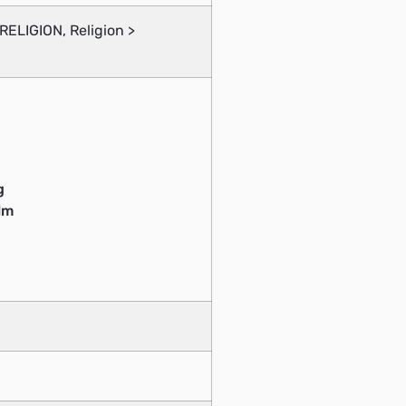
ELIGION, Religion >
g
lm