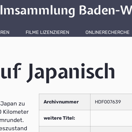
ilmsammlung Baden-W
HREN
FILME LIZENZIEREN
ONLINERECHERCHE
auf Japanisch
Archivnummer
HDF007639
n Japan zu
00 Kilometer
weitere Titel:
umrundet.
teszustand