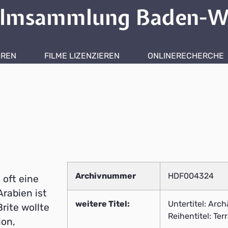
ilmsammlung Baden-W
HREN
FILME LIZENZIEREN
ONLINERECHERCHE
Archivnummer
HDF004324
 oft eine
rabien ist
weitere Titel:
Untertitel: Arc
rite wollte
Reihentitel: Ter
ion,