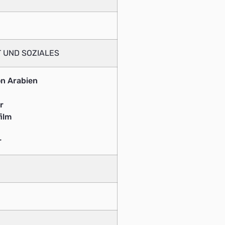
 UND SOZIALES
n Arabien
r
ilm
r