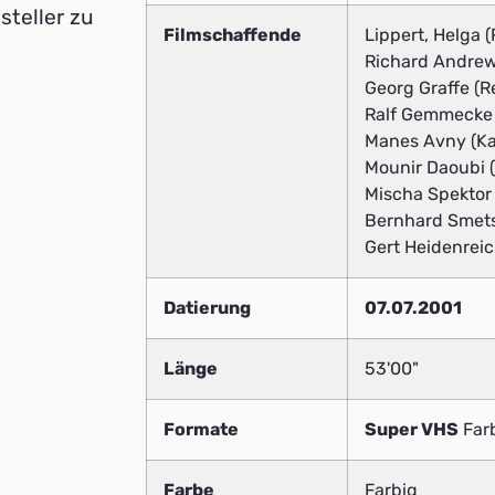
steller zu
Filmschaffende
Lippert, Helga 
Richard Andrew
Georg Graffe (R
Ralf Gemmecke
Manes Avny (K
Mounir Daoubi (
Mischa Spektor 
Bernhard Smets 
Gert Heidenreic
Datierung
07.07.2001
Länge
53'00"
Formate
Super VHS
Far
Farbe
Farbig