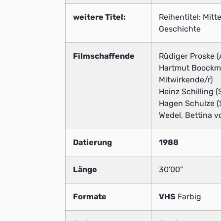
weitere Titel:
Reihentitel: Mit
Geschichte
Filmschaffende
Rüdiger Proske (
Hartmut Boockma
Mitwirkende/r)
Heinz Schilling 
Hagen Schulze (S
Wedel, Bettina v
Datierung
1988
Länge
30'00"
Formate
VHS
Farbig