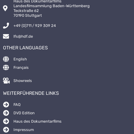
Haus des Dokumentarfilms
Landesfilmsammlung Baden-Württemberg
Teckstraße 62
70190 Stuttgart
+49 (0)711 / 929 309 24
lfs@hdf.de
OTHER LANGUAGES
English
Français
Showreels
WEITERFÜHRENDE LINKS
FAQ
DVD Edition
Haus des Dokumentarfilms
Impressum