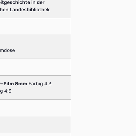
eitgeschichte in der
hen Landesbibliothek
ilmdose
r-Film 8mm
Farbig 4:3
g 4:3