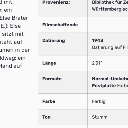
d mit
Provenienz:
Bibliothek für Z
Württembergisc
; ein
Else Brater
Filmschaffende
.); Else
 sitzt mit
Datierung
1943
steht auf
Datierung auf F
lumen in der
ldweg; ein
Länge
2'31"
 Hand auf
Formate
Normal-Umkeh
Festplatte
Farbi
Farbe
Farbig
Ton
Stumm