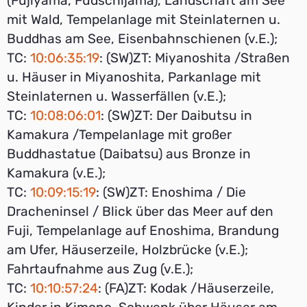
(Fujiyama, Fudschijama), Landschaft am See
mit Wald, Tempelanlage mit Steinlaternen u.
Buddhas am See, Eisenbahnschienen (v.E.);
TC:
10:06:35:19
: (SW)ZT: Miyanoshita /Straßen
u. Häuser in Miyanoshita, Parkanlage mit
Steinlaternen u. Wasserfällen (v.E.);
TC:
10:08:06:01
: (SW)ZT: Der Daibutsu in
Kamakura /Tempelanlage mit großer
Buddhastatue (Daibatsu) aus Bronze in
Kamakura (v.E.);
TC:
10:09:15:19
: (SW)ZT: Enoshima / Die
Dracheninsel / Blick über das Meer auf den
Fuji, Tempelanlage auf Enoshima, Brandung
am Ufer, Häuserzeile, Holzbrücke (v.E.);
Fahrtaufnahme aus Zug (v.E.);
TC:
10:10:57:24
: (FA)ZT: Kodak /Häuserzeile,