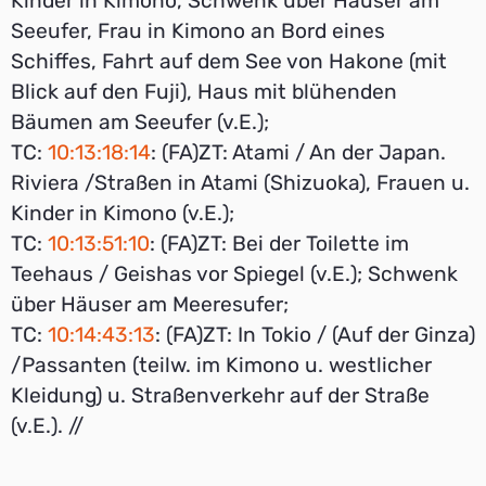
Kinder in Kimono, Schwenk über Häuser am
Seeufer, Frau in Kimono an Bord eines
Schiffes, Fahrt auf dem See von Hakone (mit
Blick auf den Fuji), Haus mit blühenden
Bäumen am Seeufer (v.E.);
TC:
10:13:18:14
: (FA)ZT: Atami / An der Japan.
Riviera /Straßen in Atami (Shizuoka), Frauen u.
Kinder in Kimono (v.E.);
TC:
10:13:51:10
: (FA)ZT: Bei der Toilette im
Teehaus / Geishas vor Spiegel (v.E.); Schwenk
über Häuser am Meeresufer;
TC:
10:14:43:13
: (FA)ZT: In Tokio / (Auf der Ginza)
/Passanten (teilw. im Kimono u. westlicher
Kleidung) u. Straßenverkehr auf der Straße
(v.E.). //