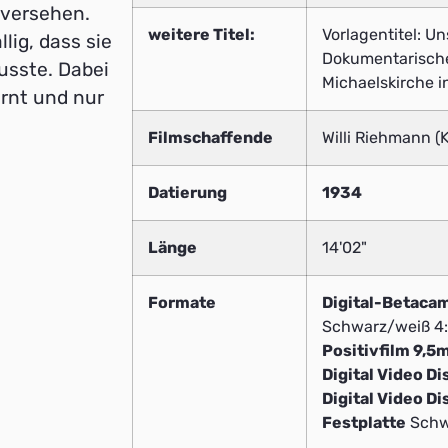
 versehen.
weitere Titel:
Vorlagentitel: U
lig, dass sie
Dokumentarischer
usste. Dabei
Michaelskirche 
rnt und nur
Filmschaffende
Willi Riehmann (
Datierung
1934
Länge
14'02"
Formate
Digital-Betaca
Schwarz/weiß 4
Positivfilm 9,
Digital Video Di
Digital Video Di
Festplatte
Schw