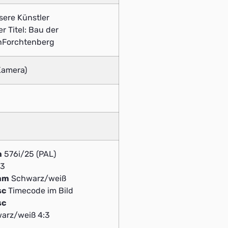
nsere Künstler
 Titel: Bau der
inForchtenberg
Kamera)
m
576i/25 (PAL)
:3
5mm
Schwarz/weiß
sc
Timecode im Bild
sc
arz/weiß 4:3