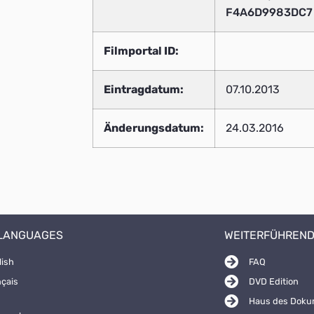
F4A6D9983DC
Filmportal ID:
Eintragdatum:
07.10.2013
Änderungsdatum:
24.03.2016
 LANGUAGES
WEITERFÜHREND
lish
FAQ
nçais
DVD Edition
Haus des Doku