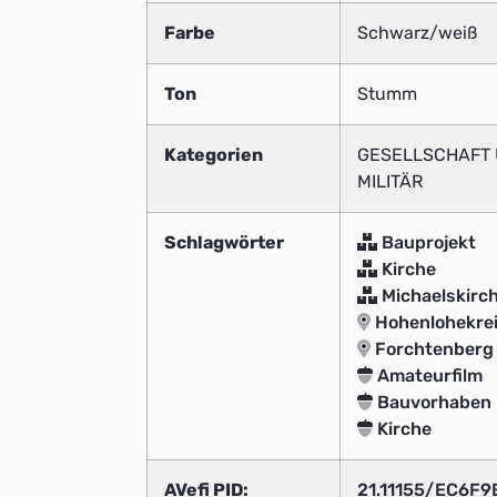
Farbe
Schwarz/weiß
Ton
Stumm
Kategorien
GESELLSCHAFT U
MILITÄR
Schlagwörter
Bauprojekt
Kirche
Michaelskirc
Hohenlohekre
Forchtenberg
Amateurfilm
Bauvorhaben
Kirche
AVefi PID:
21.11155/EC6F