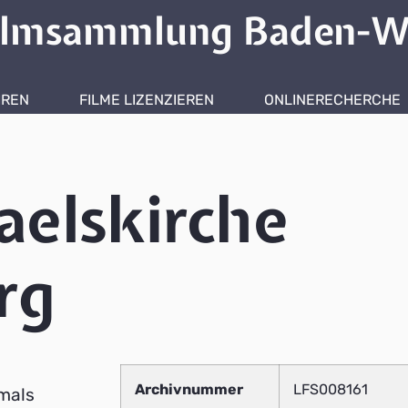
ilmsammlung Baden-W
HREN
FILME LIZENZIEREN
ONLINERECHERCHE
aelskirche
rg
Archivnummer
LFS008161
mals