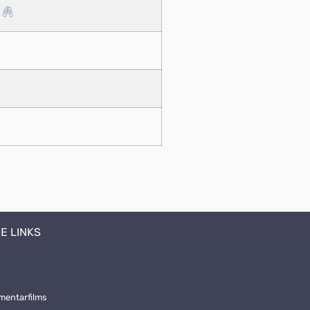
7
E LINKS
mentarfilms