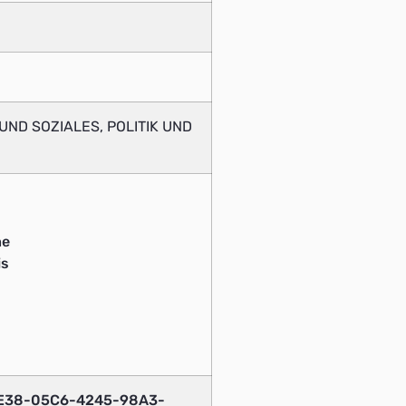
ND SOZIALES, POLITIK UND
he
is
9E38-05C6-4245-98A3-