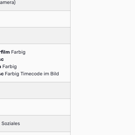
Kamera)
film
Farbig
sc
m
Farbig
sc
Farbig Timecode im Bild
 Soziales