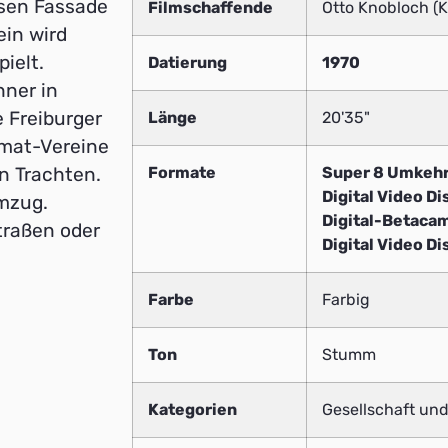
sen Fassade
Filmschaffende
Otto Knobloch (
ein wird
ielt.
Datierung
1970
ner in
 Freiburger
Länge
20'35"
mat-Vereine
Formate
Super 8 Umkehr
n Trachten.
Digital Video Di
mzug.
Digital-Betaca
traßen oder
Digital Video Di
Farbe
Farbig
Ton
Stumm
Kategorien
Gesellschaft und