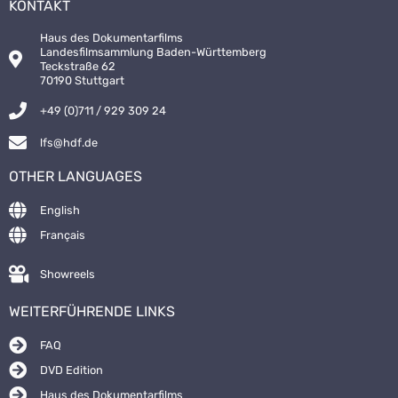
KONTAKT
Haus des Dokumentarfilms
Landesfilmsammlung Baden-Württemberg
Teckstraße 62
70190 Stuttgart
+49 (0)711 / 929 309 24
lfs@hdf.de
OTHER LANGUAGES
English
Français
Showreels
WEITERFÜHRENDE LINKS
FAQ
DVD Edition
Haus des Dokumentarfilms