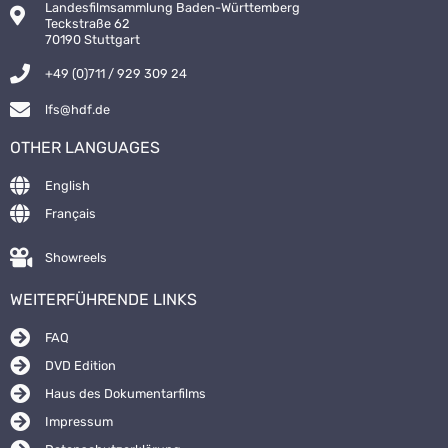
Landesfilmsammlung Baden-Württemberg
Teckstraße 62
70190 Stuttgart
+49 (0)711 / 929 309 24
lfs@hdf.de
OTHER LANGUAGES
English
Français
Showreels
WEITERFÜHRENDE LINKS
FAQ
DVD Edition
Haus des Dokumentarfilms
Impressum