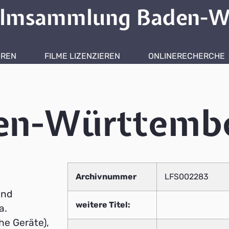
ilmsammlung Baden-W
HREN
FILME LIZENZIEREN
ONLINERECHERCHE
den-Württemb
Archivnummer
LFS002283
und
weitere Titel:
a.
he Geräte),