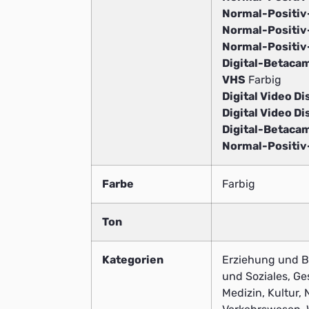
Normal-Positi
Normal-Positi
Normal-Positi
Digital-Betaca
VHS
Farbig
Digital Video Di
Digital Video Di
Digital-Betaca
Normal-Positi
Farbe
Farbig
Ton
Kategorien
Erziehung und Bi
und Soziales, G
Medizin, Kultur, N