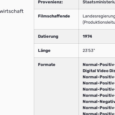
Provenienz:
Staatsminister
wirtschaft
Filmschaffende
Landesregierun
(Produktionsleit
Datierung
1974
Länge
23'53"
Formate
Normal-Positi
Digital Video Di
Normal-Positi
Normal-Positi
Normal-Positi
Normal-Positi
Normal-Negati
Normal-Positi
Normal-Positi