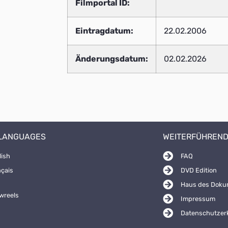
Filmportal ID:
Eintragdatum:
22.02.2006
Änderungsdatum:
02.02.2026
 LANGUAGES
WEITERFÜHREND
lish
FAQ
nçais
DVD Edition
Haus des Doku
wreels
Impressum
Datenschutzer