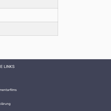
E LINKS
mentarfilms
klärung