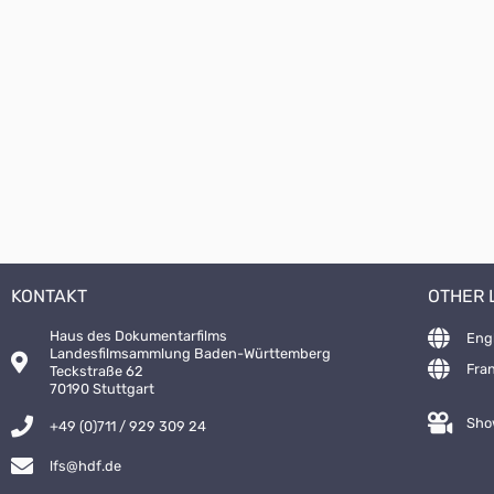
KONTAKT
OTHER
Haus des Dokumentarfilms
Eng
Landesfilmsammlung Baden-Württemberg
Fra
Teckstraße 62
70190 Stuttgart
Sho
+49 (0)711 / 929 309 24
lfs@hdf.de