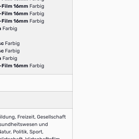
v-Film 16mm
Farbig
v-Film 16mm
Farbig
v-Film 16mm
Farbig
m
Farbig
sc
Farbig
sc
Farbig
m
Farbig
v-Film 16mm
Farbig
ldung, Freizeit, Gesellschaft
esundheitswesen und
atur, Politik, Sport,