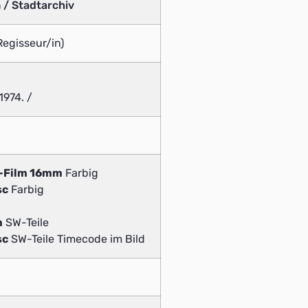
 / Stadtarchiv
Regisseur/in)
1974. /
v-Film 16mm
Farbig
sc
Farbig
m
SW-Teile
sc
SW-Teile Timecode im Bild