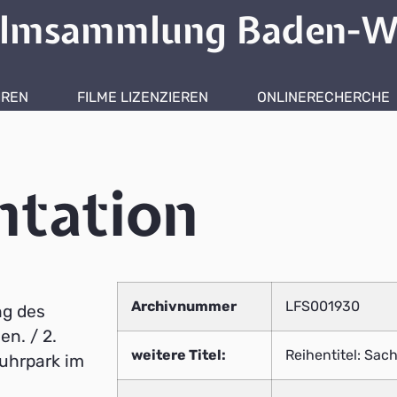
ilmsammlung Baden-W
HREN
FILME LIZENZIEREN
ONLINERECHERCHE
tation
Archivnummer
LFS001930
ng des
n. / 2.
weitere Titel:
Reihentitel: Sa
uhrpark im