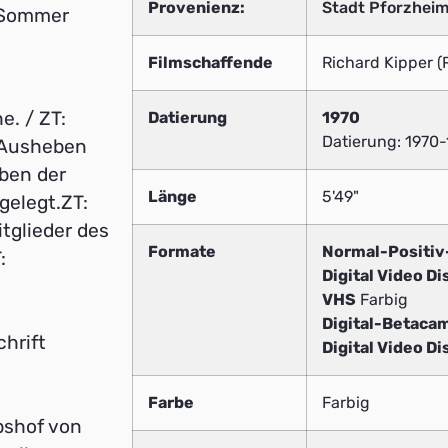
Provenienz:
Stadt Pforzheim
 Sommer
Filmschaffende
Richard Kipper (
e. / ZT:
Datierung
1970
Datierung: 1970-
m Ausheben
ben der
Länge
5'49"
gelegt.ZT:
tglieder des
Formate
Normal-Positi
:
Digital Video Di
VHS
Farbig
Digital-Betaca
hrift
Digital Video Di
Farbe
Farbig
bshof von