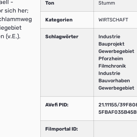
aell -
Ton
Stumm
 sich her;
 Schlammweg
Kategorien
WIRTSCHAFT
iegebiet
 (v.E.).
Schlagwörter
Industrie
Bauprojekt
Gewerbegebiet
Pforzheim
Filmchronik
Industrie
Bauvorhaben
Gewerbegebiet
AVefi PID:
21.11155/39F8
5FBAF035B45
Filmportal ID: