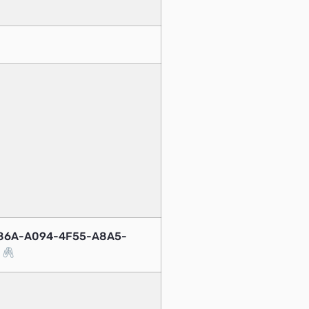
086A-A094-4F55-A8A5-
B