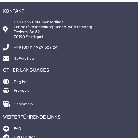
KONTAKT
Haus des Dokumentarfilms
Landesfilmsammlung Baden-Württemberg
Teckstraße 62
70190 Stuttgart
+49 (0)711 / 929 309 24
lfs@hdf.de
OTHER LANGUAGES
English
Français
Showreels
WEITERFÜHRENDE LINKS
FAQ
DVD Edition