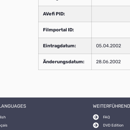
AVefi PID:
Filmportal ID:
Eintragdatum:
05.04.2002
Änderungsdatum:
28.06.2002
 LANGUAGES
WEITERFÜHREND
lish
FAQ
nçais
DVD Edition