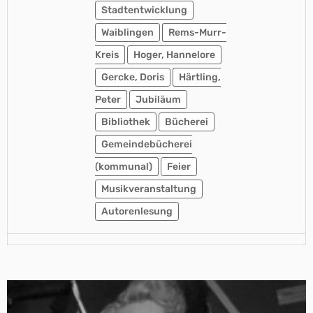
Stadtentwicklung
Waiblingen
Rems-Murr-
Kreis
Hoger, Hannelore
Gercke, Doris
Härtling,
Peter
Jubiläum
Bibliothek
Bücherei
Gemeindebücherei
(kommunal)
Feier
Musikveranstaltung
Autorenlesung