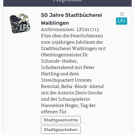
50 Jahre Stadtbücherei
LFS
Waiblingen
Archivnummer: LFS011712
Film über die Feierlichkeiten
zum 50jährigen Jubiläum der
Stadtbücherei Waiblingen mit
Oberbürgermeister Dr.
Schmidt-Hieber;
Schubertabend mit Peter
Härtling und dem
Streichquartett Unteres
Remstal; Bella-Block-Abend
mit der Autorin Doris Gercke
und der Schauspielerin
Hannelore Hoger; Tag der
offenen Tür.
Stadtgeschichte
Stadtgeschehen