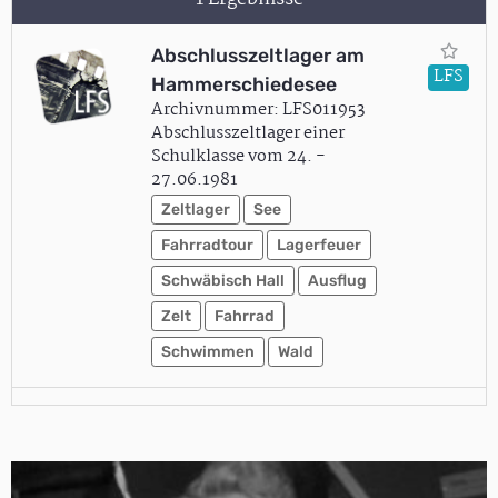
Abschlusszeltlager am
LFS
Hammerschiedesee
Archivnummer: LFS011953
Abschlusszeltlager einer
Schulklasse vom 24. -
27.06.1981
Zeltlager
See
Fahrradtour
Lagerfeuer
Schwäbisch Hall
Ausflug
Zelt
Fahrrad
Schwimmen
Wald