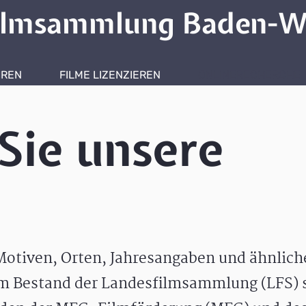
ilmsammlung Baden-W
HREN
FILME LIZENZIEREN
ONLINERECHERCHE
Sie unsere
otiven, Orten, Jahresangaben und ähnlic
m Bestand der Landesfilmsammlung (LFS) s