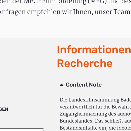
den der MFG-Filmförderung (MFG) und des
nfragen empfehlen wir Ihnen, unser Team 
Informationen
Recherche
Content Note
Die Landesfilmsammlung Bad
verantwortlich für die Bewah
IGEN
Zugänglichmachung des audiov
Bundeslandes. Das schließt a
Bestandsinhalte ein, die Ideol