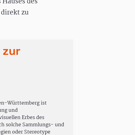
 Hauses des
direkt zu
 zur
en-Württemberg ist
rung und
isuellen Erbes des
uch solche Sammlungs- und
ogien oder Stereotype