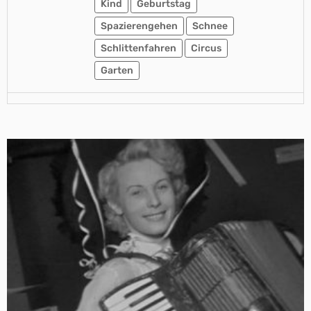
Kind
Geburtstag
Spazierengehen
Schnee
Schlittenfahren
Circus
Garten