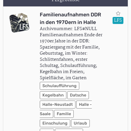
Familienaufnahmen DDR
LFS
in den 1970ern in Halle
Archivnummer: LFS#NULL
Familienaufnahmen Ende der
1970er Jahre in der DDR:
Spaziergang mit der Familie,
Geburtstag, im Winter:
Schlittenfahren, erster
Schultag, Schulaufführung;
Kegelbahn im Freien;
Spielfläche, im Garten
Schulaufführung
Kegelbahn
Datsche
Halle-Neustadt
Halle -
Saale
Familie
Einschulung
Urlaub