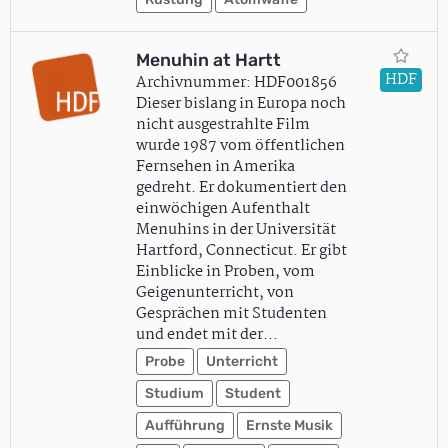
Menuhin at Hartt
HDF
Archivnummer: HDF001856
Dieser bislang in Europa noch
nicht ausgestrahlte Film
wurde 1987 vom öffentlichen
Fernsehen in Amerika
gedreht. Er dokumentiert den
einwöchigen Aufenthalt
Menuhins in der Universität
Hartford, Connecticut. Er gibt
Einblicke in Proben, vom
Geigenunterricht, von
Gesprächen mit Studenten
und endet mit der…
Probe
Unterricht
Studium
Student
Aufführung
Ernste Musik