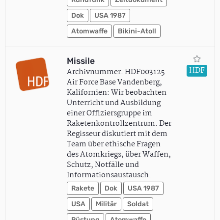
Dok
USA 1987
Atomwaffe
Bikini-Atoll
Missile
HDF
Archivnummer: HDF003125
Air Force Base Vandenberg,
Kalifornien: Wir beobachten
Unterricht und Ausbildung
einer Offiziersgruppe im
Raketenkontrollzentrum. Der
Regisseur diskutiert mit dem
Team über ethische Fragen
des Atomkriegs, über Waffen,
Schutz, Notfälle und
Informationsaustausch.
Rakete
Dok
USA 1987
USA
Militär
Soldat
Rüstung
Atomwaffe