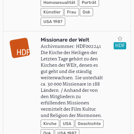
Homosexualität
Porträt
Künstler
Frau
Dok
USA 1987
Missionare der Welt
HDF
Archivnummer: HDF002241
Die Kirche der Heiligen der
Letzten Tage gehört zu den
Kirchen der WElt, denen es
gut geht und die ständig
weiterwachsen. Sie unterhält
ca. 30 000 Missionare in 188
Ländern. / Anhand der von
den Mitgliedern zu
erfüllenden Missionen
vermittelt der Film Kultur
und Religion der Mormonen.
Kirche
USA
Geschichte
Dok
USA 1987