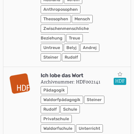
Anthroposophen
Theosophen
Mensch
Zwischenmenschliche
Beziehung
Treue
Untreue
Belyj
Andrej
Steiner
Rudolf
Ich lobe das Wort
HDF
Archivnummer: HDF002141
Pädagogik
Waldorfpädagogik
Steiner
Rudolf
Schule
Privatschule
Waldorfschule
Unterricht