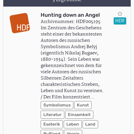
Hunting down an Angel
HDF
Archivnummer: HDF005195
Im Zentrum des Geschehens
steht einer der bekanntesten
Autoren des russischen
Symbolismus Andrej Belyj
(eigentlich Nikolaj Bugaev,
1880-1934). Sein Leben war
gekennzeichnet von dem für
viele Autoren des russischen
Silbernen Zeitalters
charakteristischen Streben,
Leben und Kunst zu vereinen.
/ Der Film konzentriert…
Symbolismus
Kunst
Literatur
Einsamkeit
Esoterik
Leben
Land
Rußland
Verein