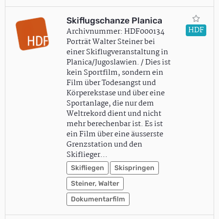
Skiflugschanze Planica
HDF
Archivnummer: HDF000134
Porträt Walter Steiner bei
einer Skiflugveranstaltung in
Planica/Jugoslawien. / Dies ist
kein Sportfilm, sondern ein
Film über Todesangst und
Körperekstase und über eine
Sportanlage, die nur dem
Weltrekord dient und nicht
mehr berechenbar ist. Es ist
ein Film über eine äusserste
Grenzstation und den
Skiflieger…
Skifliegen
Skispringen
Steiner, Walter
Dokumentarfilm