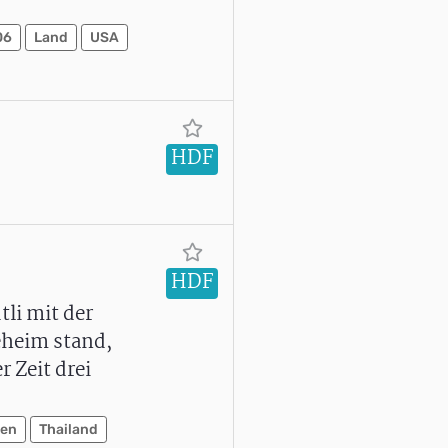
06
Land
USA
HDF
HDF
tli mit der
geheim stand,
 Zeit drei
ien
Thailand