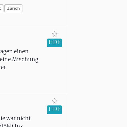
t
Zürich
HDF
wagen einen
h eine Mischung
der
HDF
ie war nicht
lößli Ins.