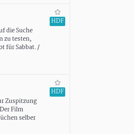
HDF
uf die Suche
n zu testen,
t für Sabbat. /
HDF
ur Zuspitzung
Der Film
rüchen selber