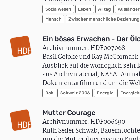
Sozialwesen
Leben
Alltag
Ausländer
Mensch
Zwischenmenschliche Beziehung
Ein böses Erwachen - Der Öl
Archivnummer: HDF007068
Basil Gelpke und Ray McCormack 
Ausblick auf die womöglich sehr 
aus Archivmaterial, NASA-Aufnah
Dokumentarfilm rund um die Welt
Dok
Schweiz 2006
Energie
Energiek
Mutter Courage
Archivnummer: HDF006690
Ruth Seiler Schwab, Bauerntochter 
nur die Mutter ihrer eigenen Kind