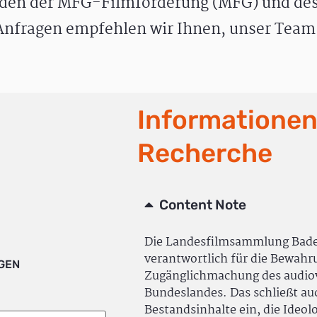
den der MFG-Filmförderung (MFG) und des
nfragen empfehlen wir Ihnen, unser Team 
Informationen
Recherche
Content Note
Die Landesfilmsammlung Bad
verantwortlich für die Bewah
IGEN
Zugänglichmachung des audiov
Bundeslandes. Das schließt a
Bestandsinhalte ein, die Ideol