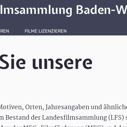
ilmsammlung Baden-W
HREN
FILME LIZENZIEREN
ONLINERECHERCHE
Sie unsere
otiven, Orten, Jahresangaben und ähnlic
m Bestand der Landesfilmsammlung (LFS) s