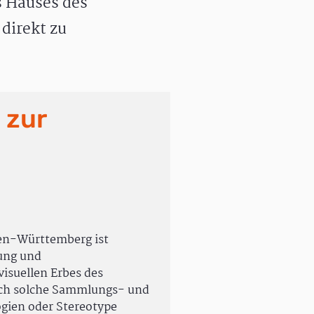
 Hauses des
direkt zu
 zur
en-Württemberg ist
rung und
isuellen Erbes des
uch solche Sammlungs- und
ogien oder Stereotype