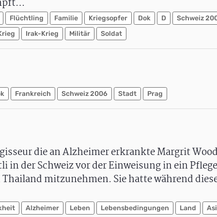
mpft…
Flüchtling
Familie
Kriegsopfer
Dok
D
Schweiz 20
Krieg
Irak-Krieg
Militär
Soldat
ok
Frankreich
Schweiz 2006
Stadt
Prag
egisseur die an Alzheimer erkrankte Margrit Wood
tli in der Schweiz vor der Einweisung in ein Pfle
h Thailand mitzunehmen. Sie hatte während dieser
kheit
Alzheimer
Leben
Lebensbedingungen
Land
As