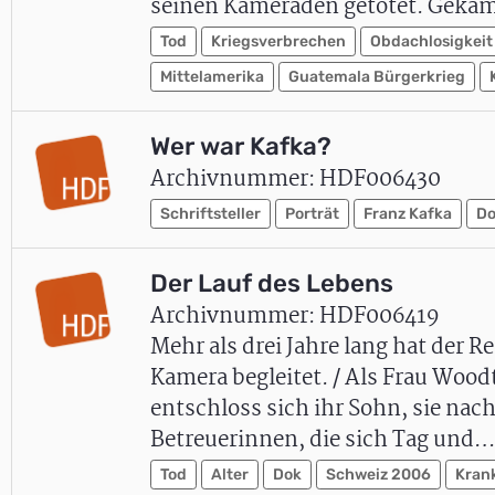
seinen Kameraden getötet. Gekä
Tod
Kriegsverbrechen
Obdachlosigkeit
Mittelamerika
Guatemala Bürgerkrieg
Wer war Kafka?
Archivnummer: HDF006430
Schriftsteller
Porträt
Franz Kafka
D
Der Lauf des Lebens
Archivnummer: HDF006419
Mehr als drei Jahre lang hat der R
Kamera begleitet. / Als Frau Wood
entschloss sich ihr Sohn, sie nac
Betreuerinnen, die sich Tag und…
Tod
Alter
Dok
Schweiz 2006
Kran