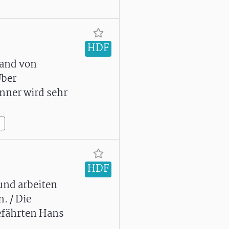
HDF
hand von
Über
nner wird sehr
n
HDF
und arbeiten
. / Die
efährten Hans