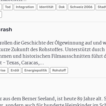
Tod
Integration
Identität
Dok
Schweiz 2006
Stad
crash
rollen die Geschichte der Ölgewinnung auf und 
kurze Zukunft des Rohstoffes. Unterstützt durc
men und historischen Filmausschnitten führt 
 - Texas, Caracas,…
rise
Erdöl
Energiepolitik
Rohstoff
aus dem Berner Seeland, ist heute 89 Jahre alt. S
er, sondern auch für hunderte Heimkinder im Sch