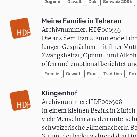
Jugend
Gewalt
Dok
Schweiz 2006
Meine Familie in Teheran
Archivnummer: HDF006553
Die aus dem Iran stammende Film
langen Gesprächen mit ihrer Mut
Zwangsheirat, Opium- und Alkohol
offen und emotional berichtet un
Familie
Gewalt
Frau
Tradition
Dok
Klingenhof
Archivnummer: HDF006508
In einem kleinen Bezirk in Zürich
viele Menschen aus den unterschi
schweizerische Filmemacherin Be
Stürm, der leider während den D