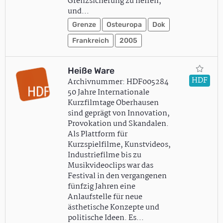
Grenzsicherung zu helfen,
und…
Grenze
Osteuropa
Dok
Frankreich
2005
Heiße Ware
HDF
Archivnummer: HDF005284
50 Jahre Internationale
Kurzfilmtage Oberhausen
sind geprägt von Innovation,
Provokation und Skandalen.
Als Plattform für
Kurzspielfilme, Kunstvideos,
Industriefilme bis zu
Musikvideoclips war das
Festival in den vergangenen
fünfzig Jahren eine
Anlaufstelle für neue
ästhetische Konzepte und
politische Ideen. Es…