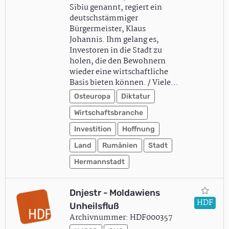
Sibiu genannt, regiert ein
deutschstämmiger
Bürgermeister, Klaus
Johannis. Ihm gelang es,
Investoren in die Stadt zu
holen, die den Bewohnern
wieder eine wirtschaftliche
Basis bieten können. / Viele…
Osteuropa
Diktatur
Wirtschaftsbranche
Investition
Hoffnung
Land
Rumänien
Stadt
Hermannstadt
Dnjestr - Moldawiens
HDF
Unheilsfluß
Archivnummer: HDF000357