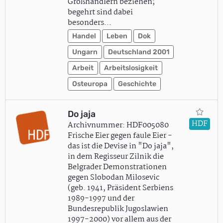
Großhändlern beziehen;
begehrt sind dabei
besonders…
Handel
Leben
Dok
Ungarn
Deutschland 2001
Arbeit
Arbeitslosigkeit
Osteuropa
Geschichte
Do jaja
HDF
Archivnummer: HDF005080
Frische Eier gegen faule Eier -
das ist die Devise in "Do jaja",
in dem Regisseur Zilnik die
Belgrader Demonstrationen
gegen Slobodan Milosevic
(geb. 1941, Präsident Serbiens
1989-1997 und der
Bundesrepublik Jugoslawien
1997-2000) vor allem aus der