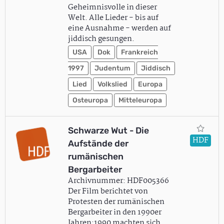
Geheimnisvolle in dieser
Welt. Alle Lieder - bis auf
eine Ausnahme - werden auf
jiddisch gesungen.
USA
Dok
Frankreich
1997
Judentum
Jiddisch
Lied
Volkslied
Europa
Osteuropa
Mitteleuropa
Schwarze Wut - Die
HDF
Aufstände der
rumänischen
Bergarbeiter
Archivnummer: HDF005366
Der Film berichtet von
Protesten der rumänischen
Bergarbeiter in den 1990er
Jahren:1990 machten sich