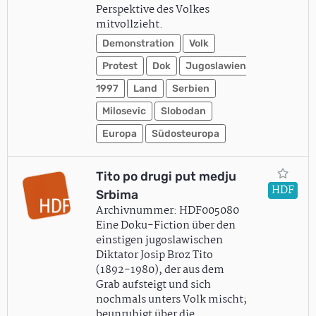
Perspektive des Volkes
mitvollzieht.
Demonstration
Volk
Protest
Dok
Jugoslawien
1997
Land
Serbien
Milosevic
Slobodan
Europa
Südosteuropa
Tito po drugi put medju
HDF
Srbima
Archivnummer: HDF005080
Eine Doku-Fiction über den
einstigen jugoslawischen
Diktator Josip Broz Tito
(1892-1980), der aus dem
Grab aufsteigt und sich
nochmals unters Volk mischt;
beunruhigt über die