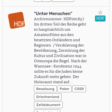
"Unter Menschen"
HDF
Archivnummer: HDF001857
Im dritten Teil der Reihe geht
es hauptsächlich um
Amateurfilme aus den
besetzten Ostländern und
Regionen. / Versklavung der
Bevölkerung, Zerstörung der
Kultur und Zivilisation war in
Osteuropa die Regel. Nach der
Wannsee- Konferenz 1944
sollte es für die Juden keine
Zukunft mehr geben. Der
Holocaust stand auf…
Besatzung
Polen
CSSR
Griechenland
Zeitdokument