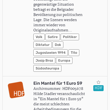
gegenwärtige Situation
befragt er die Belgrader
Bevölkerung zur politischen
Lage. Die Szenen werden
immer wieder von
Originalaufnahmen…
Volk
Satire
Politiker
Diktatur
Dok
Jugoslawien 1994
Tito
Josip Broz
Europa
Südosteuropa
Ein Mantel für 1 Euro 59
HDF
Archivnummer: HDF005678
Hilde Stadler veranschaulicht
in "Ein Mantel für 1 Euro 59"
die meist schlechten
Arbeitsbedingungen für die