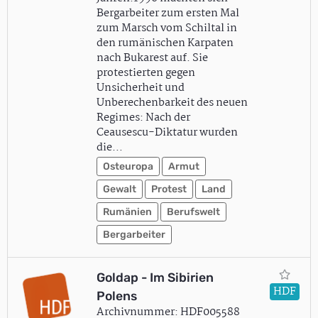
Bergarbeiter zum ersten Mal
zum Marsch vom Schiltal in
den rumänischen Karpaten
nach Bukarest auf. Sie
protestierten gegen
Unsicherheit und
Unberechenbarkeit des neuen
Regimes: Nach der
Ceausescu-Diktatur wurden
die…
Osteuropa
Armut
Gewalt
Protest
Land
Rumänien
Berufswelt
Bergarbeiter
Goldap - Im Sibirien
HDF
Polens
Archivnummer: HDF005588