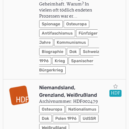
Geheimhaft. Warum? In
vielen oft tödlich endeten
Prozessen war er…
Spionage
Osteuropa
Antifaschismus
Fünfziger
Jahre
Kommunismus
Biographie
Dok
Schweiz
1996
Krieg
Spanischer
Bürgerkrieg
Niemandsland,
HDF
Grenzland, Weißrußland
Archivnummer: HDF002479
Osteuropa
Nationalismus
Dok
Polen 1996
UdSSR
Weißrußland