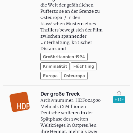
die Welt der gefährlichen
Pufferzone an der Grenze zu
Osteuropa. / In den
klassischen Mustern eines
Thrillers bewegt sich der Film
zwischen spannender
Unterhaltung, kritischer
Distanz und…
Großbritannien 1994
Kriminalität
Flüchtling
Europa
Osteuropa
Der große Treck
HDF
Archivnummer: HDF004500
Mehr als 12 Millionen
Deutsche verlieren in der
Spätphase des zweiten
Weltkrieges in Ostpreußen
ihre Heimat, mehr als zwei