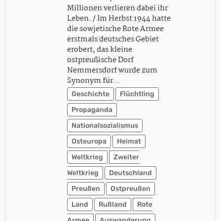
Millionen verlieren dabei ihr
Leben. / Im Herbst 1944 hatte
die sowjetische Rote Armee
erstmals deutsches Gebiet
erobert, das kleine
ostpreußische Dorf
Nemmersdorf wurde zum
Synonym für…
Geschichte
Flüchtling
Propaganda
Nationalsozialismus
Osteuropa
Heimat
Weltkrieg
Zweiter
Weltkrieg
Deutschland
Preußen
Ostpreußen
Land
Rußland
Rote
Armee
Auswanderung