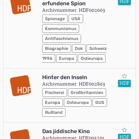
HDF
erfundene Spion
Archivnummer: HDF002663
Spionage
USA
Kommunismus
Antifaschismus
Biographie
Dok
Schweiz
1996
Europa
Osteuropa
Hinter den Inseln
HDF
Archivnummer: HDF002863
Fischerei
Großbritannien
Europa
Osteuropa
GUS
Rußland
Das jiddische Kino
HDF
Archivnummer: HDF003201