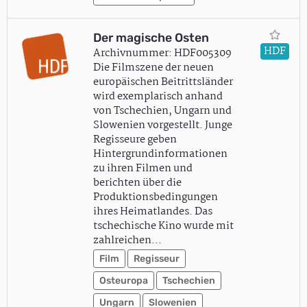
Der magische Osten
HDF
Archivnummer: HDF005309
Die Filmszene der neuen
europäischen Beitrittsländer
wird exemplarisch anhand
von Tschechien, Ungarn und
Slowenien vorgestellt. Junge
Regisseure geben
Hintergrundinformationen
zu ihren Filmen und
berichten über die
Produktionsbedingungen
ihres Heimatlandes. Das
tschechische Kino wurde mit
zahlreichen…
Film
Regisseur
Osteuropa
Tschechien
Ungarn
Slowenien