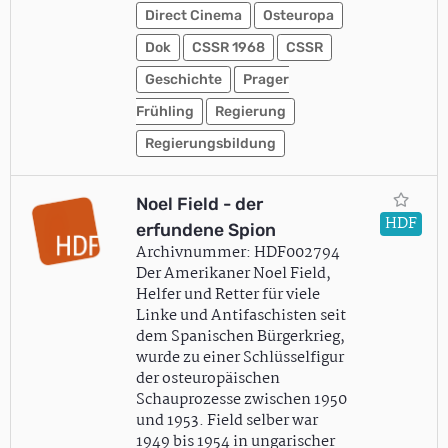
Direct Cinema
Osteuropa
Dok
CSSR 1968
CSSR
Geschichte
Prager
Frühling
Regierung
Regierungsbildung
Noel Field - der
HDF
erfundene Spion
Archivnummer: HDF002794
Der Amerikaner Noel Field,
Helfer und Retter für viele
Linke und Antifaschisten seit
dem Spanischen Bürgerkrieg,
wurde zu einer Schlüsselfigur
der osteuropäischen
Schauprozesse zwischen 1950
und 1953. Field selber war
1949 bis 1954 in ungarischer