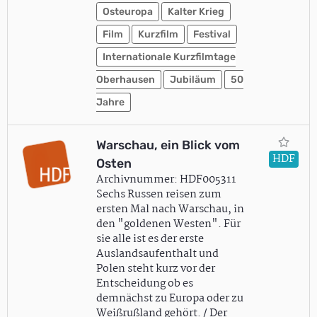
Osteuropa
Kalter Krieg
Film
Kurzfilm
Festival
Internationale Kurzfilmtage
Oberhausen
Jubiläum
50
Jahre
Warschau, ein Blick vom
HDF
Osten
Archivnummer: HDF005311
Sechs Russen reisen zum
ersten Mal nach Warschau, in
den "goldenen Westen". Für
sie alle ist es der erste
Auslandsaufenthalt und
Polen steht kurz vor der
Entscheidung ob es
demnächst zu Europa oder zu
Weißrußland gehört. / Der