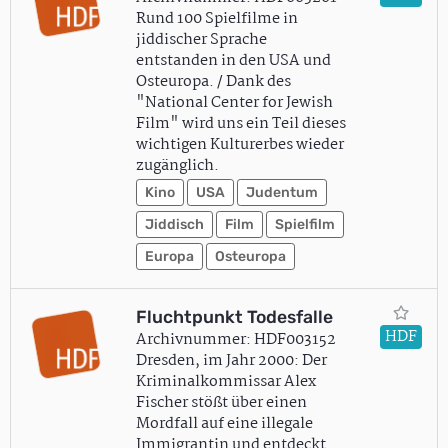
Rund 100 Spielfilme in
jiddischer Sprache
entstanden in den USA und
Osteuropa. / Dank des
"National Center for Jewish
Film" wird uns ein Teil dieses
wichtigen Kulturerbes wieder
zugänglich.
Kino
USA
Judentum
Jiddisch
Film
Spielfilm
Europa
Osteuropa
Fluchtpunkt Todesfalle
HDF
Archivnummer: HDF003152
Dresden, im Jahr 2000: Der
Kriminalkommissar Alex
Fischer stößt über einen
Mordfall auf eine illegale
Immigrantin und entdeckt