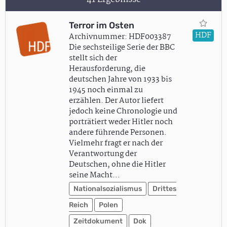
Terror im Osten
HDF
Archivnummer: HDF003387
Die sechsteilige Serie der BBC
stellt sich der
Herausforderung, die
deutschen Jahre von 1933 bis
1945 noch einmal zu
erzählen. Der Autor liefert
jedoch keine Chronologie und
porträtiert weder Hitler noch
andere führende Personen.
Vielmehr fragt er nach der
Verantwortung der
Deutschen, ohne die Hitler
seine Macht…
Nationalsozialismus
Drittes
Reich
Polen
Zeitdokument
Dok