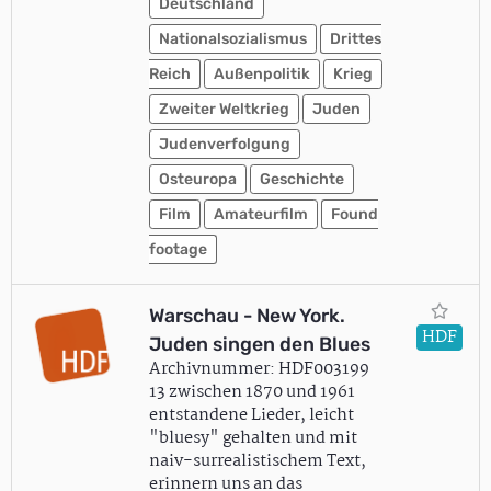
Deutschland
Nationalsozialismus
Drittes
Reich
Außenpolitik
Krieg
Zweiter Weltkrieg
Juden
Judenverfolgung
Osteuropa
Geschichte
Film
Amateurfilm
Found
footage
Warschau - New York.
HDF
Juden singen den Blues
Archivnummer: HDF003199
13 zwischen 1870 und 1961
entstandene Lieder, leicht
"bluesy" gehalten und mit
naiv-surrealistischem Text,
erinnern uns an das