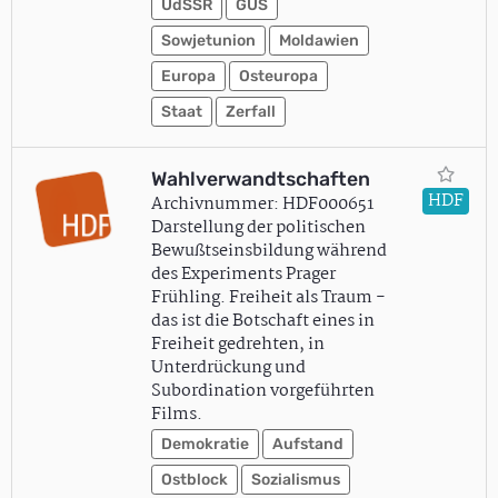
UdSSR
GUS
Sowjetunion
Moldawien
Europa
Osteuropa
Staat
Zerfall
Wahlverwandtschaften
HDF
Archivnummer: HDF000651
Darstellung der politischen
Bewußtseinsbildung während
des Experiments Prager
Frühling. Freiheit als Traum -
das ist die Botschaft eines in
Freiheit gedrehten, in
Unterdrückung und
Subordination vorgeführten
Films.
Demokratie
Aufstand
Ostblock
Sozialismus