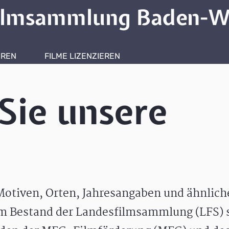
ilmsammlung Baden-W
HREN
FILME LIZENZIEREN
ONLINERECHERCHE
Sie unsere
otiven, Orten, Jahresangaben und ähnlic
m Bestand der Landesfilmsammlung (LFS) s