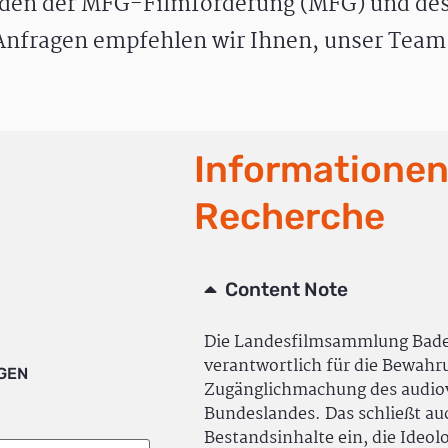
den der MFG-Filmförderung (MFG) und des
nfragen empfehlen wir Ihnen, unser Team 
Informationen
Recherche
Content Note
Die Landesfilmsammlung Bad
verantwortlich für die Bewah
IGEN
Zugänglichmachung des audiov
Bundeslandes. Das schließt a
Bestandsinhalte ein, die Ideol