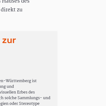
 Hauses des
direkt zu
 zur
en-Württemberg ist
rung und
isuellen Erbes des
uch solche Sammlungs- und
ogien oder Stereotype