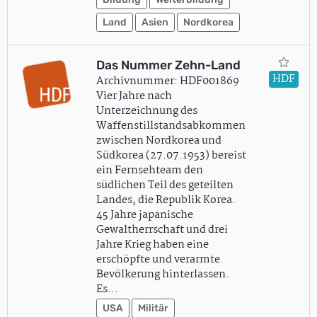
Land
Asien
Nordkorea
Das Nummer Zehn-Land
HDF
Archivnummer: HDF001869
Vier Jahre nach
Unterzeichnung des
Waffenstillstandsabkommen
zwischen Nordkorea und
Südkorea (27.07.1953) bereist
ein Fernsehteam den
südlichen Teil des geteilten
Landes, die Republik Korea.
45 Jahre japanische
Gewaltherrschaft und drei
Jahre Krieg haben eine
erschöpfte und verarmte
Bevölkerung hinterlassen.
Es…
USA
Militär