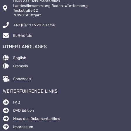
Haus des Dokumentarfilms
Landesfilmsammlung Baden-Württemberg
Teckstraße 62
70190 Stuttgart
+49 (0)711 / 929 309 24
lfs@hdf.de
OTHER LANGUAGES
English
Français
Showreels
WEITERFÜHRENDE LINKS
FAQ
DVD Edition
Haus des Dokumentarfilms
Impressum