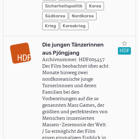
Sicherheitspolitik
Korea
Südkorea
Nordkorea
Krieg
Koreakrieg
Die jungen Tänzerinnen
HDF
aus Pjöngjang
Archivnummer: HDF005457
Der Film beobachtet über acht
Monate hinweg zwei
nordkoreanische junge
Turnerinnnen und deren
Familien bei den
Vorbereitungen auf die so
genannten Mass Games, der
größten und perfektesten von
Menschen inszenierten
Massen-Zeremonie der Welt.
/ So ermöglicht der Film
einen einmaligen Einblick in