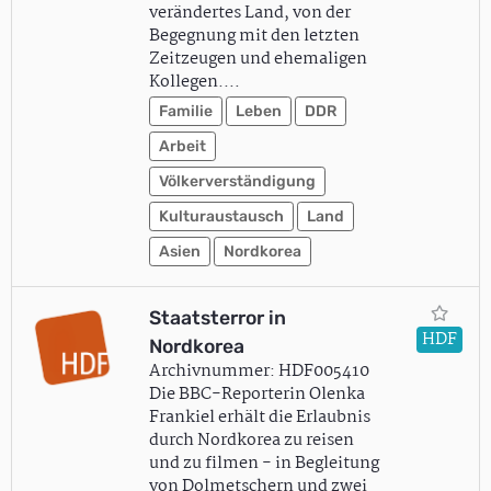
verändertes Land, von der
Begegnung mit den letzten
Zeitzeugen und ehemaligen
Kollegen.…
Familie
Leben
DDR
Arbeit
Völkerverständigung
Kulturaustausch
Land
Asien
Nordkorea
Staatsterror in
HDF
Nordkorea
Archivnummer: HDF005410
Die BBC-Reporterin Olenka
Frankiel erhält die Erlaubnis
durch Nordkorea zu reisen
und zu filmen - in Begleitung
von Dolmetschern und zwei