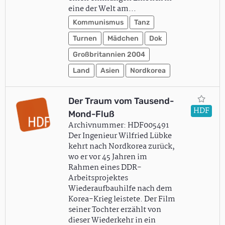
eine der Welt am…
Kommunismus
Tanz
Turnen
Mädchen
Dok
Großbritannien 2004
Land
Asien
Nordkorea
Der Traum vom Tausend-
HDF
Mond-Fluß
Archivnummer: HDF005491
Der Ingenieur Wilfried Lübke
kehrt nach Nordkorea zurück,
wo er vor 45 Jahren im
Rahmen eines DDR-
Arbeitsprojektes
Wiederaufbauhilfe nach dem
Korea-Krieg leistete. Der Film
seiner Tochter erzählt von
dieser Wiederkehr in ein