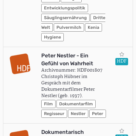
Entwicklungspolitik
Säuglingsernährung
Dritte
Welt
Pulvermilch
Kenia
Hygiene
Peter Nestler - Ein
HDF
Gefühl von Wahrheit
Archivnummer: HDF001807
Christoph Hübner im
Gespräch mit dem
Dokumentarfilmer Peter
Nestler (geb. 1937).
Film
Dokumentarfilm
Regisseur
Nestler
Peter
Dokumentarisch