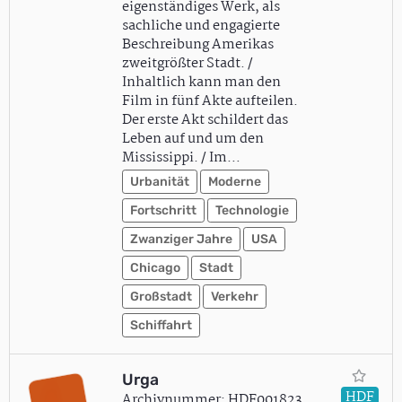
eigenständiges Werk, als
sachliche und engagierte
Beschreibung Amerikas
zweitgrößter Stadt. /
Inhaltlich kann man den
Film in fünf Akte aufteilen.
Der erste Akt schildert das
Leben auf und um den
Mississippi. / Im…
Urbanität
Moderne
Fortschritt
Technologie
Zwanziger Jahre
USA
Chicago
Stadt
Großstadt
Verkehr
Schiffahrt
Urga
HDF
Archivnummer: HDF001823