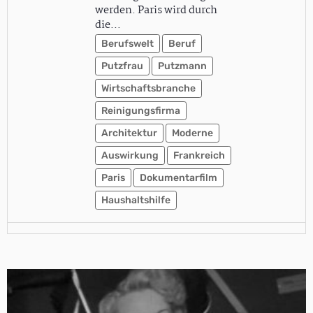
werden. Paris wird durch
die…
Berufswelt
Beruf
Putzfrau
Putzmann
Wirtschaftsbranche
Reinigungsfirma
Architektur
Moderne
Auswirkung
Frankreich
Paris
Dokumentarfilm
Haushaltshilfe