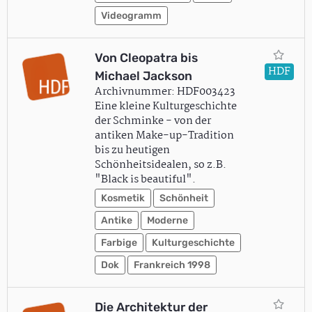
Videogramm
Von Cleopatra bis
HDF
Michael Jackson
Archivnummer: HDF003423
Eine kleine Kulturgeschichte
der Schminke - von der
antiken Make-up-Tradition
bis zu heutigen
Schönheitsidealen, so z.B.
"Black is beautiful".
Kosmetik
Schönheit
Antike
Moderne
Farbige
Kulturgeschichte
Dok
Frankreich 1998
Die Architektur der