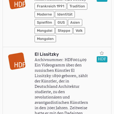
Frankreich 1991
Tradition
Moderne
Identität
Spielfilm
GUS
Asien
Mongolei
Steppe
Volk
Mongolen
El Lissitzky
HDF
Archivnummer: HDF002409
Ein Videogramm über den
russischen Künstler El
Lissitzky:1890 geboren, zählt
der Künstler, der in
Deutschland Architektur
studierte, zu den
revolutionären und
avantgardistischen Künstlern
in den 20er Jahren. Zeitweise
hatte er mit den Dadaisten