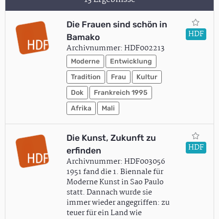
Die Frauen sind schön in
HDF
Bamako
Archivnummer: HDF002213
Moderne
Entwicklung
Tradition
Frau
Kultur
Dok
Frankreich 1995
Afrika
Mali
Die Kunst, Zukunft zu
HDF
erfinden
Archivnummer: HDF003056
1951 fand die 1. Biennale für
Moderne Kunst in Sao Paulo
statt. Dannach wurde sie
immer wieder angegriffen: zu
teuer für ein Land wie