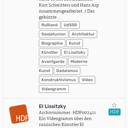
Kurt Schwitters und Hans Arp
zusammengearbeitet. / Das
gekürzte…
Rußland
UdSSR
Sowjetunion
Architektur
Biographie
Kunst
Künstler
El Lissitzky
Avantgarde
Moderne
Kunst
Dadaismus
Konstruktivismus
Video
Videogramm
El Lissitzky
HDF
Archivnummer: HDF002411
Ein Videogramm über den
russischen Künstler El