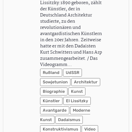
Lissitzky:1890 geboren, zählt
der Künstler, der in
Deutschland Architektur
studierte, zu den
revolutionären und
avantgardistischen Künstlern
in den 20er Jahren. Zeitweise
hatte er mit den Dadaisten
Kurt Schwitters und Hans Arp
zusammengearbeitet. / Das
Videogramm…
Rußland
UdSSR
Sowjetunion
Architektur
Biographie
Kunst
Künstler
El Lissitzky
Avantgarde
Moderne
Kunst
Dadaismus
Konstruktivismus
Video