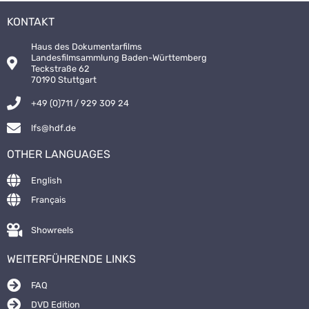
KONTAKT
Haus des Dokumentarfilms
Landesfilmsammlung Baden-Württemberg
Teckstraße 62
70190 Stuttgart
+49 (0)711 / 929 309 24
lfs@hdf.de
OTHER LANGUAGES
English
Français
Showreels
WEITERFÜHRENDE LINKS
FAQ
DVD Edition