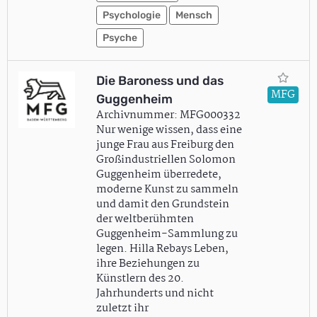
Psychologie
Mensch
Psyche
Die Baroness und das
MFG
Guggenheim
Archivnummer: MFG000332
Nur wenige wissen, dass eine
junge Frau aus Freiburg den
Großindustriellen Solomon
Guggenheim überredete,
moderne Kunst zu sammeln
und damit den Grundstein
der weltberühmten
Guggenheim-Sammlung zu
legen. Hilla Rebays Leben,
ihre Beziehungen zu
Künstlern des 20.
Jahrhunderts und nicht
zuletzt ihr