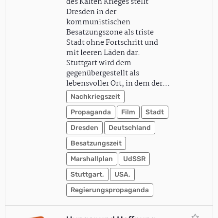
des Kalten Krieges stellt
Dresden in der
kommunistischen
Besatzungszone als triste
Stadt ohne Fortschritt und
mit leeren Läden dar.
Stuttgart wird dem
gegenübergestellt als
lebensvoller Ort, in dem der…
Nachkriegszeit
Propaganda
Film
Stadt
Dresden
Deutschland
Besatzungszeit
Marshallplan
UdSSR
Stuttgart,
USA,
Regierungspropaganda