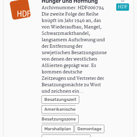
Hunger und Hoffnung
HDF
Archivnummer: HDF006794
Die zweite Folge der Reihe
knüpft im Jahr 1946 an, das
von Wiederaufbau, Mangel,
Schwarzmarkthandel,
langsamem Aufschwung und
der Entfernung der
sowjetischen Besatzungszone
von denen der westlichen
Alliierten geprägt war. Es
kommen deutsche
Zeitzeugen und Vertreter der
Besatzungsmächte zu Wort
und zeichnen ein…
Besatzungszeit
Amerikanische
Besatzungszone
Marshallplan
Demontage