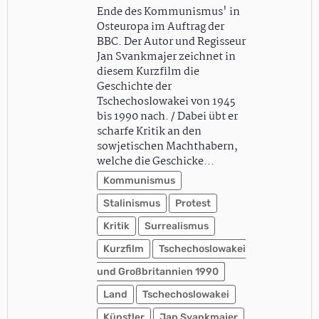
Ende des Kommunismus' in
Osteuropa im Auftrag der
BBC. Der Autor und Regisseur
Jan Svankmajer zeichnet in
diesem Kurzfilm die
Geschichte der
Tschechoslowakei von 1945
bis 1990 nach. / Dabei übt er
scharfe Kritik an den
sowjetischen Machthabern,
welche die Geschicke…
Kommunismus
Stalinismus
Protest
Kritik
Surrealismus
Kurzfilm
Tschechoslowakei
und Großbritannien 1990
Land
Tschechoslowakei
Künstler
Jan Svankmajer