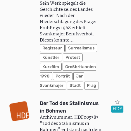
Sein Werk spiegelt die
Geschichte seines Landes
wieder. Nach der
Niederschlagung des Prager
Frühlings 1968 erhielt
Svankmajer Berufsverbot.
Dieses konnte…
Regisseur
Surrealismus
Künstler
Protest
Kurzfilm
Großbritannien
1990
Porträt
Jan
Svankmajer
Stadt
Prag
Der Tod des Stalinismus
HDF
in Böhmen
Archivnummer: HDF005383
"Tod des Stalinismus in
Böhmen" entstand nach dem