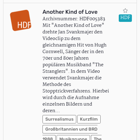
Another Kind of Love
HDF
Archivnummer: HDF005383
Mit "Another Kind of Love"
drehte Jan Svankmajer den
Videoclip zu dem
gleichnamigen Hit von Hugh
Cornwell, Sänger der in den
70er und 80er Jahren
popülären Musikband "The
Stranglers". In dem Video
verwendet Svankmajer die
Methode des
Stopptrickverfahrens. Hierbei
wird durch die Aufnahme
einzelnen Bildern und
deren…
Surrealismus
Kurzfilm
Großbritannien und BRD
1988
Musikgruppe
The