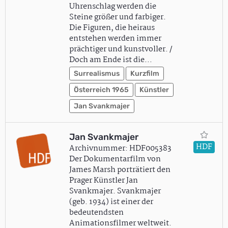
Uhrenschlag werden die
Steine größer und farbiger.
Die Figuren, die heiraus
entstehen werden immer
prächtiger und kunstvoller. /
Doch am Ende ist die…
Surrealismus
Kurzfilm
Österreich 1965
Künstler
Jan Svankmajer
Jan Svankmajer
HDF
Archivnummer: HDF005383
Der Dokumentarfilm von
James Marsh porträtiert den
Prager Künstler Jan
Svankmajer. Svankmajer
(geb. 1934) ist einer der
bedeutendsten
Animationsfilmer weltweit.