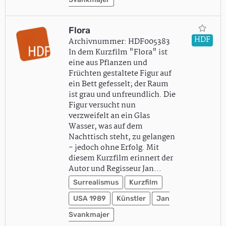
Flora
HDF
Archivnummer: HDF005383
In dem Kurzfilm "Flora" ist
eine aus Pflanzen und
Früchten gestaltete Figur auf
ein Bett gefesselt; der Raum
ist grau und unfreundlich. Die
Figur versucht nun
verzweifelt an ein Glas
Wasser, was auf dem
Nachttisch steht, zu gelangen
- jedoch ohne Erfolg. Mit
diesem Kurzfilm erinnert der
Autor und Regisseur Jan…
Surrealismus
Kurzfilm
USA 1989
Künstler
Jan
Svankmajer