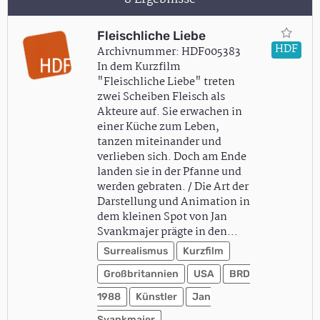
Fleischliche Liebe
HDF
Archivnummer: HDF005383
In dem Kurzfilm
"Fleischliche Liebe" treten
zwei Scheiben Fleisch als
Akteure auf. Sie erwachen in
einer Küche zum Leben,
tanzen miteinander und
verlieben sich. Doch am Ende
landen sie in der Pfanne und
werden gebraten. / Die Art der
Darstellung und Animation in
dem kleinen Spot von Jan
Svankmajer prägte in den…
Surrealismus
Kurzfilm
Großbritannien
USA
BRD
1988
Künstler
Jan
Svankmajer