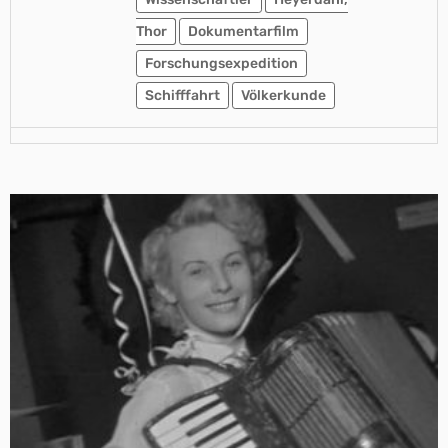
Thor
Dokumentarfilm
Forschungsexpedition
Schifffahrt
Völkerkunde