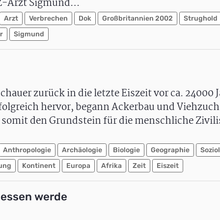
 KZ-Arzt Sigmund…
Arzt
Verbrechen
Dok
Großbritannien 2002
Strughold
r
Sigmund
auer zurück in die letzte Eiszeit vor ca. 24000 
rfolgreich hervor, begann Ackerbau und Viehzucht
 somit den Grundstein für die menschliche Zivil
Anthropologie
Archäologie
Biologie
Geographie
Sozio
ung
Kontinent
Europa
Afrika
Zeit
Eiszeit
rgessen werde