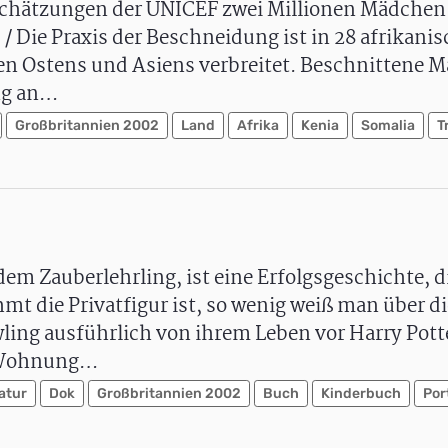
 Schätzungen der UNICEF zwei Millionen Mädchen
 Die Praxis der Beschneidung ist in 28 afrikani
en Ostens und Asiens verbreitet. Beschnittene 
ang an…
Großbritannien 2002
Land
Afrika
Kenia
Somalia
T
dem Zauberlehrling, ist eine Erfolgsgeschichte, d
mt die Privatfigur ist, so wenig weiß man über di
ling ausführlich von ihrem Leben vor Harry Potter
e Wohnung…
atur
Dok
Großbritannien 2002
Buch
Kinderbuch
Por