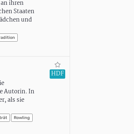
 an ihren
schen Staaten
Mädchen und
radition
HDF
ie
e Autorin. In
, als sie
trät
Rowling