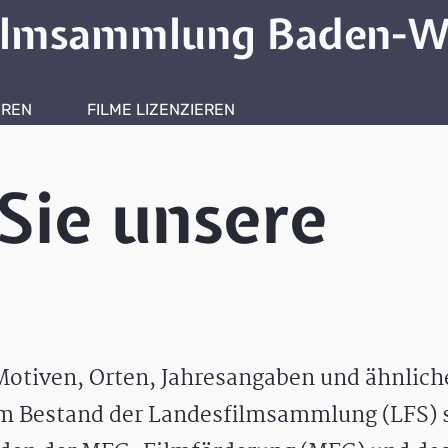
ilmsammlung Baden-W
HREN
FILME LIZENZIEREN
ONLINERECHERCHE
Sie unsere
otiven, Orten, Jahresangaben und ähnlic
m Bestand der Landesfilmsammlung (LFS) s