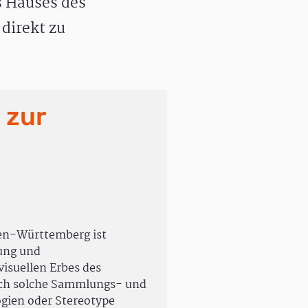
 Hauses des
direkt zu
 zur
en-Württemberg ist
rung und
isuellen Erbes des
uch solche Sammlungs- und
ogien oder Stereotype