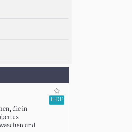
HDF
en, die in
ubertus
uwaschen und