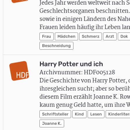
Jedes Jahr werden weltweit nach
Geschlechtsorganen beschnitten. /
sowie in einigen Ländern des Nah
Frauen leiden häufig ihr Leben l
Frau
Mädchen
Schmerz
Arzt
Dok
Beschneidung
Harry Potter und ich
Archivnummer: HDF005128
Die Geschichte von Harry Potter, 
ihresgleichen sucht; aber so berüh
diesem Film erzählt Joanne K. Row
kaum genug Geld hatte, um ihr
Schriftsteller
Kind
Lesen
Kinderliter
Joanne K.