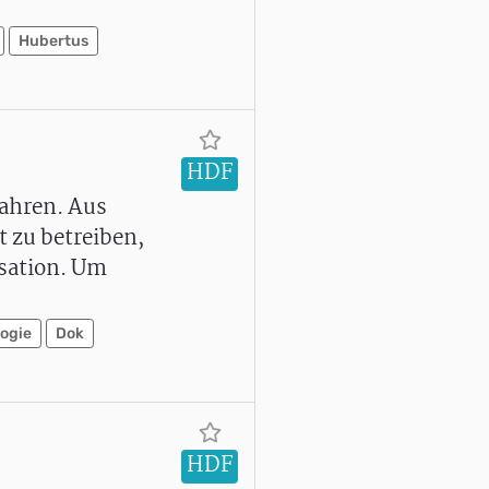
Hubertus
HDF
Jahren. Aus
 zu betreiben,
isation. Um
logie
Dok
HDF