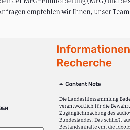
den der MFG-Filmförderung (MFG) und des
nfragen empfehlen wir Ihnen, unser Team 
Informationen
Recherche
Content Note
Die Landesfilmsammlung Bad
verantwortlich für die Bewah
IGEN
Zugänglichmachung des audiov
Bundeslandes. Das schließt a
Bestandsinhalte ein, die Ideol