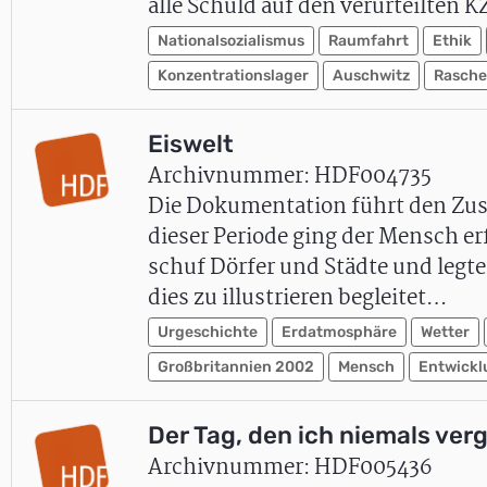
alle Schuld auf den verurteilten
Nationalsozialismus
Raumfahrt
Ethik
Konzentrationslager
Auschwitz
Rasche
Eiswelt
Archivnummer: HDF004735
Die Dokumentation führt den Zusch
dieser Periode ging der Mensch e
schuf Dörfer und Städte und legte
dies zu illustrieren begleitet…
Urgeschichte
Erdatmosphäre
Wetter
Großbritannien 2002
Mensch
Entwickl
Der Tag, den ich niemals ve
Archivnummer: HDF005436