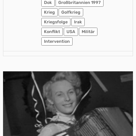
Dok
Großbritannien 1997
Krieg
Golfkrieg
Kriegsfolge
Irak
Konflikt
USA
Militär
Intervention