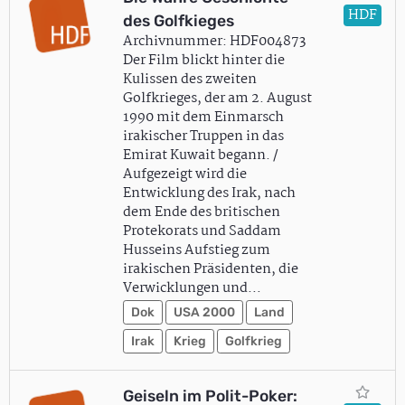
HDF
des Golfkieges
Archivnummer: HDF004873
Der Film blickt hinter die
Kulissen des zweiten
Golfkrieges, der am 2. August
1990 mit dem Einmarsch
irakischer Truppen in das
Emirat Kuwait begann. /
Aufgezeigt wird die
Entwicklung des Irak, nach
dem Ende des britischen
Protekorats und Saddam
Husseins Aufstieg zum
irakischen Präsidenten, die
Verwicklungen und…
Dok
USA 2000
Land
Irak
Krieg
Golfkrieg
Geiseln im Polit-Poker: