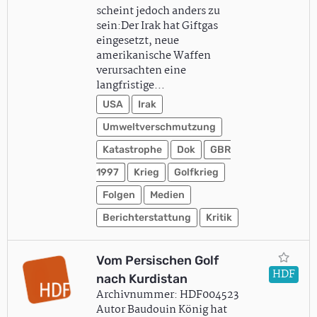
scheint jedoch anders zu
sein:Der Irak hat Giftgas
eingesetzt, neue
amerikanische Waffen
verursachten eine
langfristige…
USA
Irak
Umweltverschmutzung
Katastrophe
Dok
GBR
1997
Krieg
Golfkrieg
Folgen
Medien
Berichterstattung
Kritik
Vom Persischen Golf
HDF
nach Kurdistan
Archivnummer: HDF004523
Autor Baudouin König hat