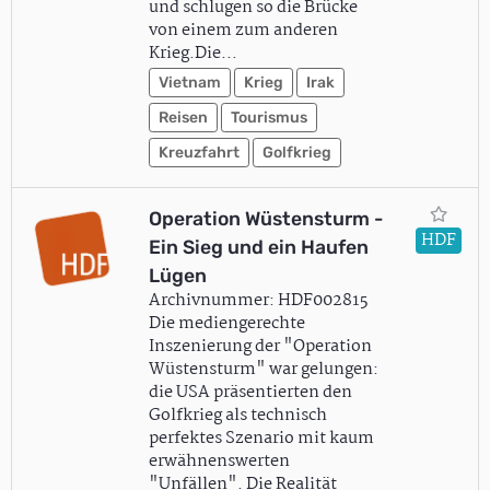
und schlugen so die Brücke
von einem zum anderen
Krieg.Die…
Vietnam
Krieg
Irak
Reisen
Tourismus
Kreuzfahrt
Golfkrieg
Operation Wüstensturm -
HDF
Ein Sieg und ein Haufen
Lügen
Archivnummer: HDF002815
Die mediengerechte
Inszenierung der "Operation
Wüstensturm" war gelungen:
die USA präsentierten den
Golfkrieg als technisch
perfektes Szenario mit kaum
erwähnenswerten
"Unfällen". Die Realität