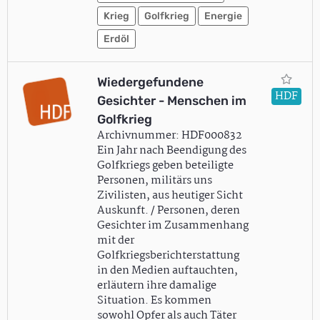
Krieg
Golfkrieg
Energie
Erdöl
Wiedergefundene
HDF
Gesichter - Menschen im
Golfkrieg
Archivnummer: HDF000832
Ein Jahr nach Beendigung des
Golfkriegs geben beteiligte
Personen, militärs uns
Zivilisten, aus heutiger Sicht
Auskunft. / Personen, deren
Gesichter im Zusammenhang
mit der
Golfkriegsberichterstattung
in den Medien auftauchten,
erläutern ihre damalige
Situation. Es kommen
sowohl Opfer als auch Täter