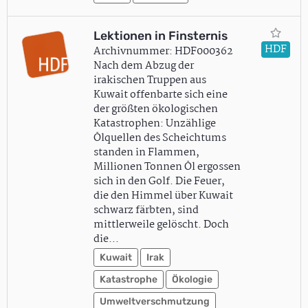
Lektionen in Finsternis
HDF
Archivnummer: HDF000362
Nach dem Abzug der
irakischen Truppen aus
Kuwait offenbarte sich eine
der größten ökologischen
Katastrophen: Unzählige
Ölquellen des Scheichtums
standen in Flammen,
Millionen Tonnen Öl ergossen
sich in den Golf. Die Feuer,
die den Himmel über Kuwait
schwarz färbten, sind
mittlerweile gelöscht. Doch
die…
Kuwait
Irak
Katastrophe
Ökologie
Umweltverschmutzung