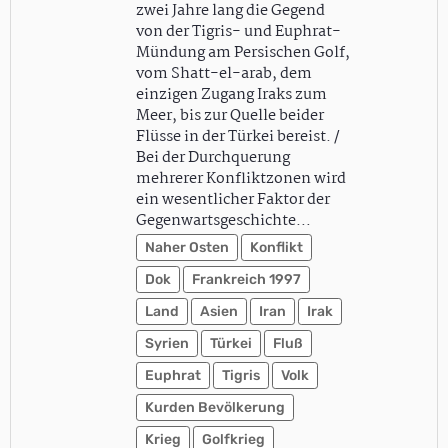
zwei Jahre lang die Gegend
von der Tigris- und Euphrat-
Mündung am Persischen Golf,
vom Shatt-el-arab, dem
einzigen Zugang Iraks zum
Meer, bis zur Quelle beider
Flüsse in der Türkei bereist. /
Bei der Durchquerung
mehrerer Konfliktzonen wird
ein wesentlicher Faktor der
Gegenwartsgeschichte…
Naher Osten
Konflikt
Dok
Frankreich 1997
Land
Asien
Iran
Irak
Syrien
Türkei
Fluß
Euphrat
Tigris
Volk
Kurden Bevölkerung
Krieg
Golfkrieg