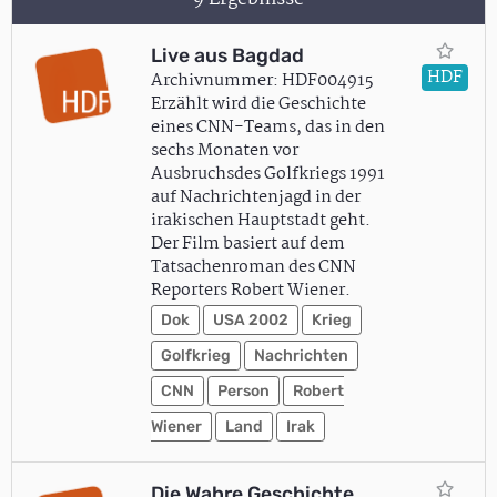
Live aus Bagdad
HDF
Archivnummer: HDF004915
Erzählt wird die Geschichte
eines CNN-Teams, das in den
sechs Monaten vor
Ausbruchsdes Golfkriegs 1991
auf Nachrichtenjagd in der
irakischen Hauptstadt geht.
Der Film basiert auf dem
Tatsachenroman des CNN
Reporters Robert Wiener.
Dok
USA 2002
Krieg
Golfkrieg
Nachrichten
CNN
Person
Robert
Wiener
Land
Irak
Die Wahre Geschichte