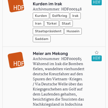
HDF
Kurden im Irak
Archivnummer: HDF000348
Kurden
Golfkrieg
Irak
Iran
Türkei
Staat
Staatspräsident
Hussein
Saddam
Meier am Mekong
HDF
Archivnummer: HDF000985
Während im Irak die Bomben
fielen, wandelten vierhundert
deutsche Kreuzfahrer auf den
Spuren des Vietnam-Krieges.
/ Via Deutsche Welle über das
Kriegsgeschehen am Golf auf
dem Laufenden gehalten,
besichtigten die Touristen das
Nachkriegsland in Indochina