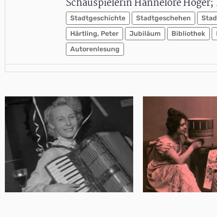
Schauspielerin Hannelore Hoger; 
Stadtgeschichte
Stadtgeschehen
Stad
Härtling, Peter
Jubiläum
Bibliothek
Autorenlesung