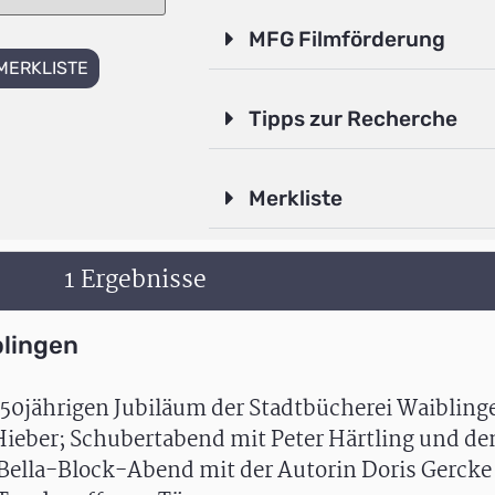
MFG Filmförderung
MERKLISTE
Tipps zur Recherche
Merkliste
1 Ergebnisse
blingen
m 50jährigen Jubiläum der Stadtbücherei Waibling
ieber; Schubertabend mit Peter Härtling und d
 Bella-Block-Abend mit der Autorin Doris Gercke