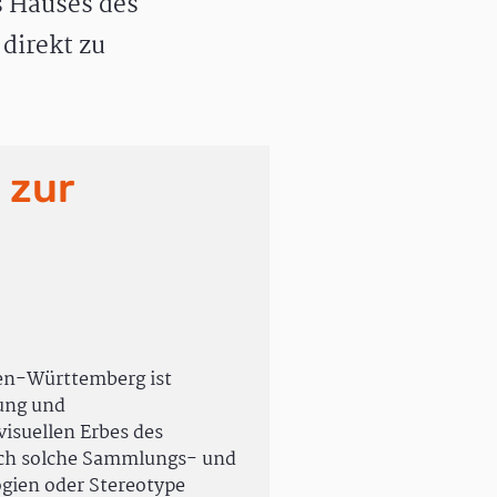
 Hauses des
direkt zu
 zur
en-Württemberg ist
rung und
isuellen Erbes des
uch solche Sammlungs- und
ogien oder Stereotype