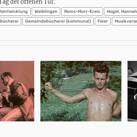
Tag der offenen Tür.
tentwicklung
Waiblingen
Rems-Murr-Kreis
Hoger, Hannel
Bücherei
Gemeindebücherei (kommunal)
Feier
Musikvera