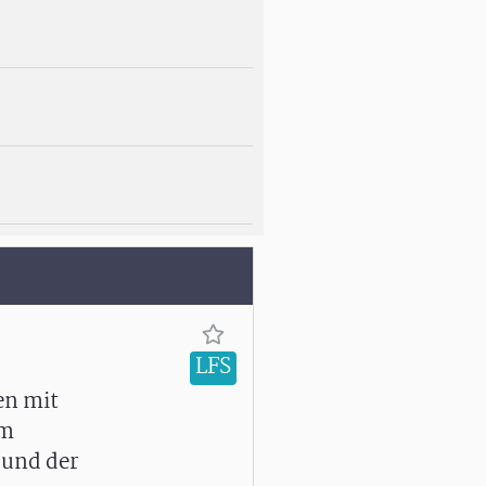
LFS
en mit
em
 und der