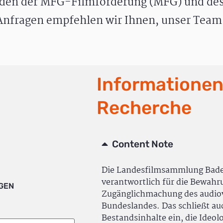
den der MFG-Filmförderung (MFG) und des
nfragen empfehlen wir Ihnen, unser Team 
Informationen
Recherche
Content Note
Die Landesfilmsammlung Bad
verantwortlich für die Bewah
IGEN
Zugänglichmachung des audiov
Bundeslandes. Das schließt a
Bestandsinhalte ein, die Ideol