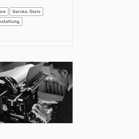
ore
Gercke, Doris
nstaltung