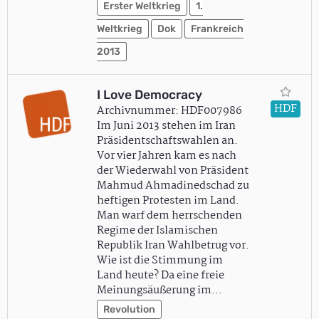
Erster Weltkrieg
1.
Weltkrieg
Dok
Frankreich
2013
I Love Democracy
HDF
Archivnummer: HDF007986
Im Juni 2013 stehen im Iran
Präsidentschaftswahlen an.
Vor vier Jahren kam es nach
der Wiederwahl von Präsident
Mahmud Ahmadinedschad zu
heftigen Protesten im Land.
Man warf dem herrschenden
Regime der Islamischen
Republik Iran Wahlbetrug vor.
Wie ist die Stimmung im
Land heute? Da eine freie
Meinungsäußerung im…
Revolution