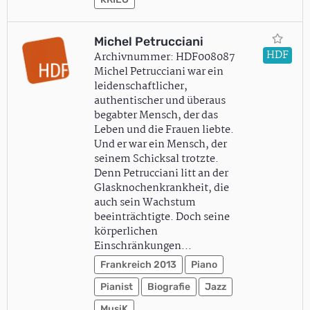
Michel Petrucciani
HDF
Archivnummer: HDF008087
Michel Petrucciani war ein
leidenschaftlicher,
authentischer und überaus
begabter Mensch, der das
Leben und die Frauen liebte.
Und er war ein Mensch, der
seinem Schicksal trotzte.
Denn Petrucciani litt an der
Glasknochenkrankheit, die
auch sein Wachstum
beeinträchtigte. Doch seine
körperlichen
Einschränkungen…
Frankreich 2013
Piano
Pianist
Biografie
Jazz
MusiK