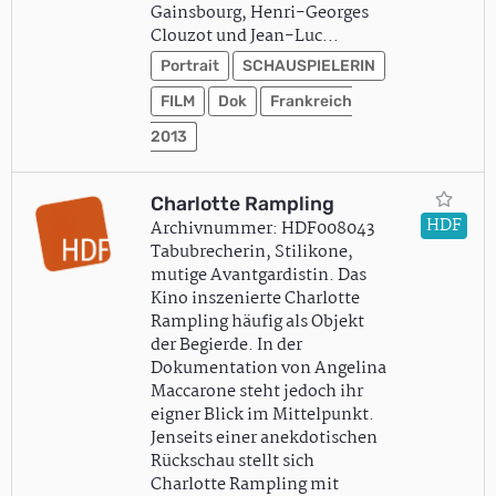
Gainsbourg, Henri-Georges
Clouzot und Jean-Luc…
Portrait
SCHAUSPIELERIN
FILM
Dok
Frankreich
2013
Charlotte Rampling
HDF
Archivnummer: HDF008043
Tabubrecherin, Stilikone,
mutige Avantgardistin. Das
Kino inszenierte Charlotte
Rampling häufig als Objekt
der Begierde. In der
Dokumentation von Angelina
Maccarone steht jedoch ihr
eigner Blick im Mittelpunkt.
Jenseits einer anekdotischen
Rückschau stellt sich
Charlotte Rampling mit