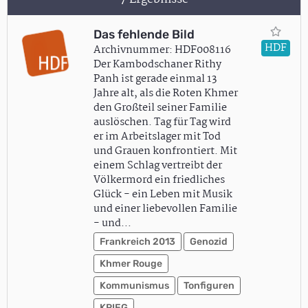
Das fehlende Bild
HDF
Archivnummer: HDF008116
Der Kambodschaner Rithy
Panh ist gerade einmal 13
Jahre alt, als die Roten Khmer
den Großteil seiner Familie
auslöschen. Tag für Tag wird
er im Arbeitslager mit Tod
und Grauen konfrontiert. Mit
einem Schlag vertreibt der
Völkermord ein friedliches
Glück - ein Leben mit Musik
und einer liebevollen Familie
- und…
Frankreich 2013
Genozid
Khmer Rouge
Kommunismus
Tonfiguren
KRIEG