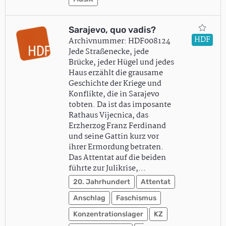
Sarajevo, quo vadis?
HDF
Archivnummer: HDF008124
Jede Straßenecke, jede
Brücke, jeder Hügel und jedes
Haus erzählt die grausame
Geschichte der Kriege und
Konflikte, die in Sarajevo
tobten. Da ist das imposante
Rathaus Vijecnica, das
Erzherzog Franz Ferdinand
und seine Gattin kurz vor
ihrer Ermordung betraten.
Das Attentat auf die beiden
führte zur Julikrise,…
20. Jahrhundert
Attentat
Anschlag
Faschismus
Konzentrationslager
KZ