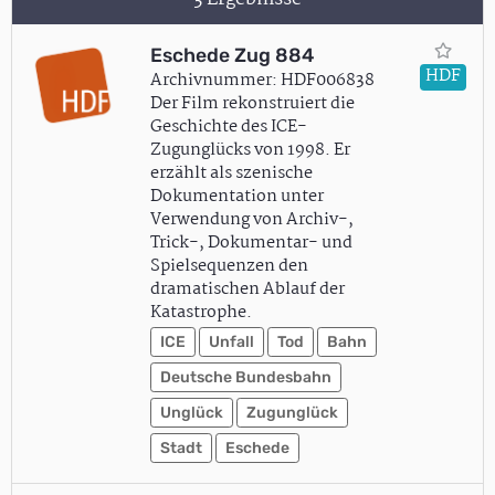
Eschede Zug 884
HDF
Archivnummer: HDF006838
Der Film rekonstruiert die
Geschichte des ICE-
Zugunglücks von 1998. Er
erzählt als szenische
Dokumentation unter
Verwendung von Archiv-,
Trick-, Dokumentar- und
Spielsequenzen den
dramatischen Ablauf der
Katastrophe.
ICE
Unfall
Tod
Bahn
Deutsche Bundesbahn
Unglück
Zugunglück
Stadt
Eschede