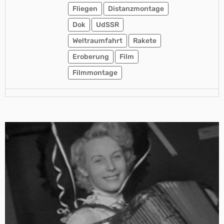
Fliegen
Distanzmontage
Dok
UdSSR
Weltraumfahrt
Rakete
Eroberung
Film
Filmmontage