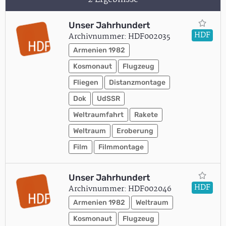
Unser Jahrhundert
HDF
Archivnummer: HDF002035
Armenien 1982
Kosmonaut
Flugzeug
Fliegen
Distanzmontage
Dok
UdSSR
Weltraumfahrt
Rakete
Weltraum
Eroberung
Film
Filmmontage
Unser Jahrhundert
HDF
Archivnummer: HDF002046
Armenien 1982
Weltraum
Kosmonaut
Flugzeug