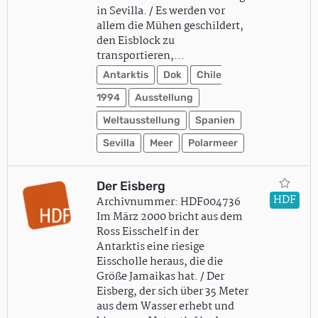
in Sevilla. / Es werden vor
allem die Mühen geschildert,
den Eisblock zu
transportieren,…
Antarktis
Dok
Chile
1994
Ausstellung
Weltausstellung
Spanien
Sevilla
Meer
Polarmeer
Der Eisberg
HDF
Archivnummer: HDF004736
Im März 2000 bricht aus dem
Ross Eisschelf in der
Antarktis eine riesige
Eisscholle heraus, die die
Größe Jamaikas hat. / Der
Eisberg, der sich über 35 Meter
aus dem Wasser erhebt und