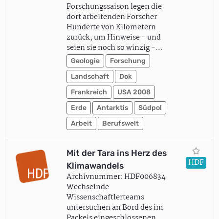
Forschungssaison legen die
dort arbeitenden Forscher
Hunderte von Kilometern
zurück, um Hinweise - und
seien sie noch so winzig -…
Geologie
Forschung
Landschaft
Dok
Frankreich
USA 2008
Erde
Antarktis
Südpol
Arbeit
Berufswelt
Mit der Tara ins Herz des
HDF
Klimawandels
Archivnummer: HDF006834
Wechselnde
Wissenschaftlerteams
untersuchen an Bord des im
Packeis eingeschlossenen