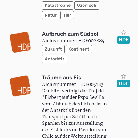
Katastrophe
Ozonloch
Natur
Tier
Aufbruch zum Südpol
HDF
Archivnummer: HDF002885
Zukunft
Kontinent
Antarktis
Träume aus Eis
HDF
Archivnummer: HDF003183
Der Film verfolgt das Projekt
"Eisberg auf der Expo Sevilla"
vom Abbruch des Eisblocks in
der Antarktis über den
Transport per Schiff nach
Spanien bis zur Ausstellung
des Eisblocks im Pavillon von
Chile auf der Weltausstellung