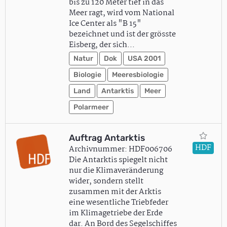
bis zu 120 Meter tief in das
Meer ragt, wird vom National
Ice Center als "B 15"
bezeichnet und ist der grösste
Eisberg, der sich…
Natur
Dok
USA 2001
Biologie
Meeresbiologie
Land
Antarktis
Meer
Polarmeer
Auftrag Antarktis
HDF
Archivnummer: HDF006706
Die Antarktis spiegelt nicht
nur die Klimaveränderung
wider, sondern stellt
zusammen mit der Arktis
eine wesentliche Triebfeder
im Klimagetriebe der Erde
dar. An Bord des Segelschiffes