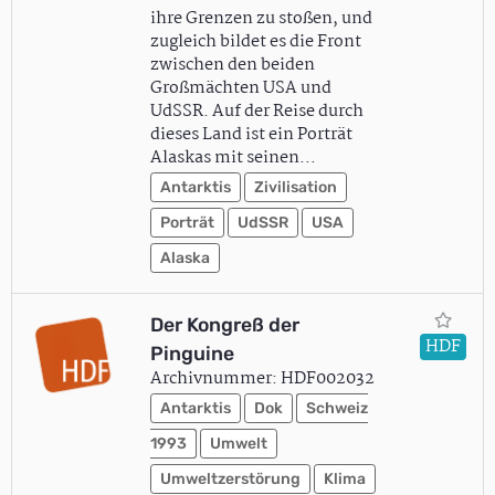
ihre Grenzen zu stoßen, und
zugleich bildet es die Front
zwischen den beiden
Großmächten USA und
UdSSR. Auf der Reise durch
dieses Land ist ein Porträt
Alaskas mit seinen…
Antarktis
Zivilisation
Porträt
UdSSR
USA
Alaska
Der Kongreß der
HDF
Pinguine
Archivnummer: HDF002032
Antarktis
Dok
Schweiz
1993
Umwelt
Umweltzerstörung
Klima