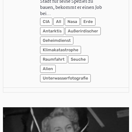
Stadt für seine Spezies zu
bauen, bekommt er einen Job
bei…
CIA
All
Nasa
Erde
Antarktis
Außerirdischer
Geheimdienst
Klimakatastrophe
Raumfahrt
Seuche
Alien
Unterwasserfotografie