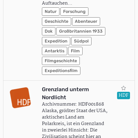
Auftauchen…
Natur
Forschung
Geschichte
Abenteuer
Dok
Großbritannien 1933
Expedition
Südpol
Antarktis
Film
Filmgeschichte
Expeditionsfilm
Grenzland unterm
HDF
Nordlicht
Archivnummer: HDF001868
Alaska, größter Staat der USA,
arktisches Land am
Polarkreis, ist ein Grenzland
in zweierlei Hinsicht: Die
Zivilisation scheint hier an