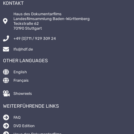
KONTAKT
Haus des Dokumentarfilms
Landesfilmsammlung Baden-Württemberg
Teckstraße 62
70190 Stuttgart
+49 (0)711 / 929 309 24
lfs@hdf.de
OTHER LANGUAGES
English
Français
Showreels
WEITERFÜHRENDE LINKS
FAQ
DVD Edition