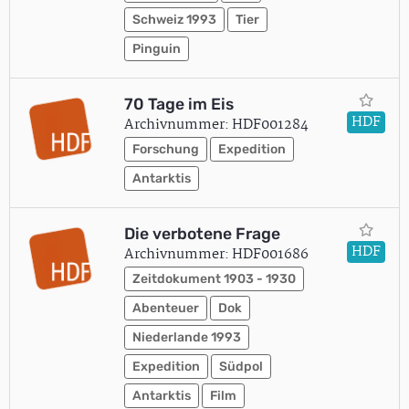
Schweiz 1993
Tier
Pinguin
70 Tage im Eis
HDF
Archivnummer: HDF001284
Forschung
Expedition
Antarktis
Die verbotene Frage
HDF
Archivnummer: HDF001686
Zeitdokument 1903 - 1930
Abenteuer
Dok
Niederlande 1993
Expedition
Südpol
Antarktis
Film