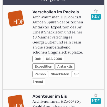
Verschollen im Packeis
HDF
Archivnummer: HDF004230
Auf den Spuren der britischen
Antarktis-Expedition des Sir
Ernest Shackleton und seiner
28 Männer verschlug es
George Butler und sein Team
an die atemberaubend
schönen Originalschauplätze.
Dok
USA 2000
Expedition
Antarktis
Person
Shackleton
Sir
Ernest
Abenteuer im Eis
HDF
Archivnummer: HDF003805
Roald Amundsen war der