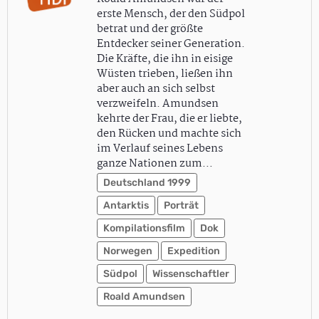
erste Mensch, der den Südpol
betrat und der größte
Entdecker seiner Generation.
Die Kräfte, die ihn in eisige
Wüsten trieben, ließen ihn
aber auch an sich selbst
verzweifeln. Amundsen
kehrte der Frau, die er liebte,
den Rücken und machte sich
im Verlauf seines Lebens
ganze Nationen zum…
Deutschland 1999
Antarktis
Porträt
Kompilationsfilm
Dok
Norwegen
Expedition
Südpol
Wissenschaftler
Roald Amundsen