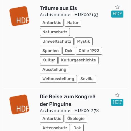
Träume aus Eis
HDF
Archivnummer: HDF002193
Antarktis
Natur
Naturschutz
Umweltschutz
Mystik
Spanien
Dok
Chile 1992
Kultur
Kulturgeschichte
Ausstellung
Weltausstellung
Sevilla
Die Reise zum Kongreß
HDF
der Pinguine
Archivnummer: HDF001278
Antarktis
Ökologie
Artenschutz
Dok